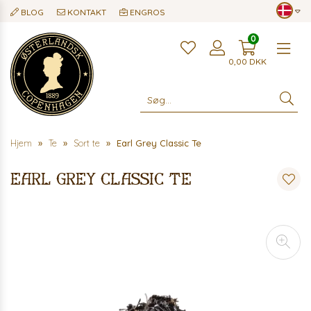
BLOG
KONTAKT
ENGROS
0
Me
0,00
DKK
Hjem
Te
Sort te
Earl Grey Classic Te
Earl Grey Classic Te