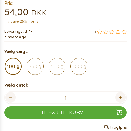
Pris:
54,00
DKK
Inklusive 25% moms
Leveringstid:
1-
5,0
3 hverdage
Vælg vægt:
100 g
250 g
500 g
1000 g
Vælg antal:
TILFØJ TIL KURV
Fragtpris