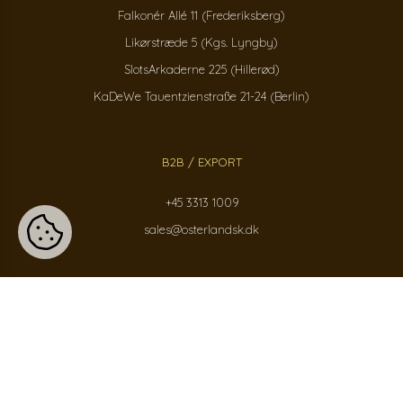
Falkonér Allé 11 (Frederiksberg)
Likørstræde 5 (Kgs. Lyngby)
SlotsArkaderne 225 (Hillerød)
KaDeWe Tauentzienstraße 21-24 (Berlin)
B2B / EXPORT
+45 3313 1009
sales@osterlandsk.dk
PRIVATKUNDER / WEBSHOP
+45 3313 1000
butik@osterlandsk.dk