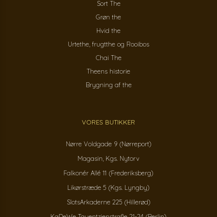
Sort The
Grøn the
Hvid the
Urtethe, frugtthe og Rooibos
Chai The
Theens historie
Brygning af the
VORES BUTIKKER
Nørre Voldgade 9 (Nørreport)
Magasin, Kgs. Nytorv
Falkonér Allé 11 (Frederiksberg)
Likørstræde 5 (Kgs. Lyngby)
SlotsArkaderne 225 (Hillerød)
KaDeWe Tauentzienstraße 21-24 (Berlin)