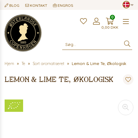
BLOG
KONTAKT
ENGROS
0
Me
0,00
DKK
Hjem
Te
Sort aromatiseret
Lemon & Lime Te, Økologisk
Lemon & Lime Te, Økologisk