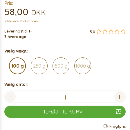
Pris:
58,00
DKK
Inklusive 25% moms
Leveringstid:
1-
5,0
3 hverdage
Vælg vægt:
100 g
250 g
500 g
1000 g
Vælg antal:
TILFØJ TIL KURV
Fragtpris