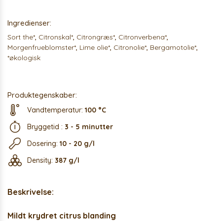
Ingredienser:
Sort the*
,
Citronskal*
,
Citrongræs*
,
Citronverbena*
,
Morgenfrueblomster*
,
Lime olie*
,
Citronolie*
,
Bergamotolie*
,
*økologisk
Produktegenskaber:
Vandtemperatur:
100 °C
Bryggetid :
3 - 5 minutter
Dosering:
10 - 20 g/l
Density:
387 g/l
Beskrivelse:
Mildt krydret citrus blanding