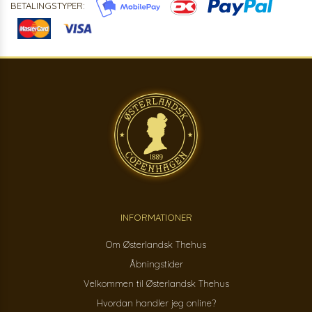
BETALINGSTYPER:
INFORMATIONER
Om Østerlandsk Thehus
Åbningstider
Velkommen til Østerlandsk Thehus
Hvordan handler jeg online?