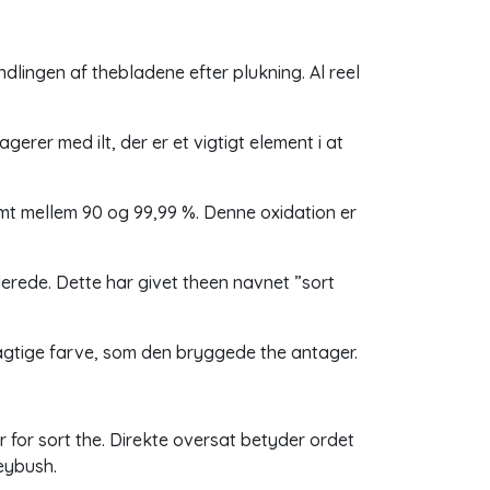
ndlingen af thebladene efter plukning. Al reel
rer med ilt, der er et vigtigt element i at
mt mellem 90 og 99,99 %. Denne oxidation er
erede. Dette har givet theen navnet ”sort
ragtige farve, som den bryggede the antager.
r for sort the. Direkte oversat betyder ordet
neybush.