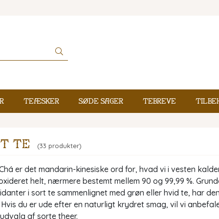
r
Teæsker
Søde sager
Tebreve
Tilbe
rt te
(33 produkter)
há er det mandarin-kinesiske ord for, hvad vi i vesten kalder
xideret helt, nærmere bestemt mellem 90 og 99,99 %. Grundet 
idanter i sort te sammenlignet med grøn eller hvid te, har den 
Hvis du er ude efter en naturligt krydret smag, vil vi anbefal
udvalg af sorte theer.