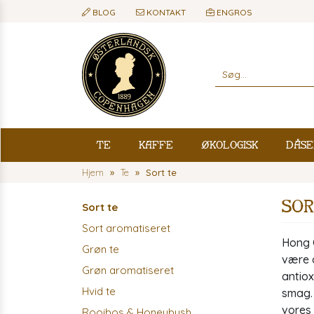
BLOG
KONTAKT
ENGROS
Te
Kaffe
Økologisk
Dåse
Hjem
Te
Sort te
So
Sort te
Sort aromatiseret
Hong C
Grøn te
være o
Grøn aromatiseret
antiox
Hvid te
smag. 
vores 
Rooibos & Honeybush