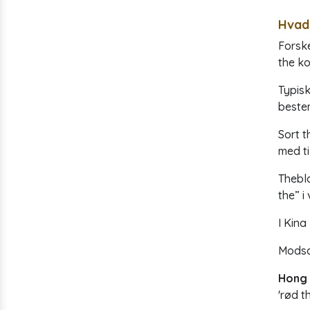
Hvad 
Forske
the k
Typisk
beste
Sort t
med ti
Thebla
the” i
I Kina
Modsa
Hong
'rød t