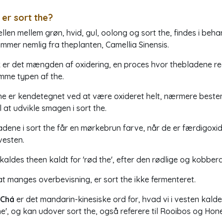
er sort the?
llen mellem grøn, hvid, gul, oolong og sort the, findes i beha
ommer nemlig fra theplanten,
Camellia Sinensis
.
 er det mængden af oxidering, en proces hvor thebladene reage
mme typen af the.
he er kendetegnet ved at være oxideret helt, nærmere beste
l at udvikle smagen i sort the.
dene i sort the får en mørkebrun farve, når de er færdigoxid
 vesten.
 kaldes theen kaldt for '
rød the
', efter den rødlige og kobbe
t manges overbevisning, er sort the
ikke
fermenteret.
 Chá
er det mandarin-kinesiske ord for, hvad vi i vesten kalde
he', og kan udover sort the, også referere til Rooibos og Ho