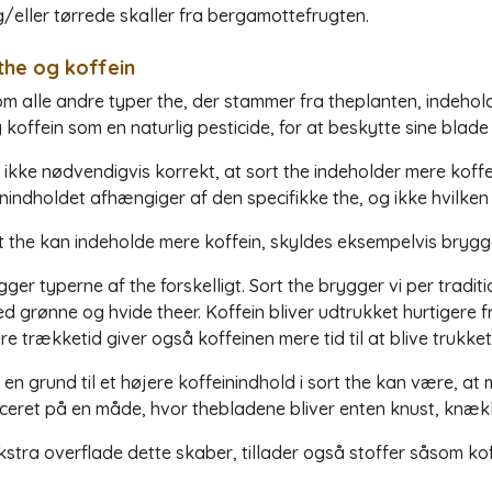
g/eller tørrede skaller fra bergamottefrugten.
the og koffein
m alle andre typer the, der stammer fra theplanten, indehol
 koffein som en naturlig pesticide, for at beskytte sine blade
 ikke nødvendigvis korrekt, at sort the indeholder mere koffein
nindholdet afhængiger af den specifikke the, og ikke hvilken 
t the kan indeholde mere koffein, skyldes eksempelvis bryg
gger typerne af the forskelligt. Sort the brygger vi per tra
d grønne og hvide theer. Koffein bliver udtrukket hurtigere 
e trækketid giver også koffeinen mere tid til at blive trukke
en grund til et højere koffeinindhold i sort the kan være, at
eret på en måde, hvor thebladene bliver enten knust, knækket
stra overflade dette skaber, tillader også stoffer såsom koff