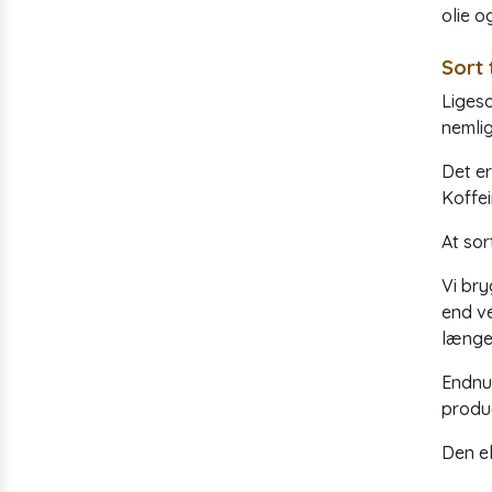
olie o
Sort 
Ligeso
nemlig
Det er
Koffei
At sor
Vi bry
end ve
længer
Endnu 
produc
Den ek