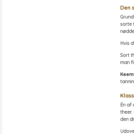
Den 
Grunde
sorte 
nødde
Hvis d
Sort t
man fi
Keemu
tanni
Klass
Én af 
theer.
den dr
Udove