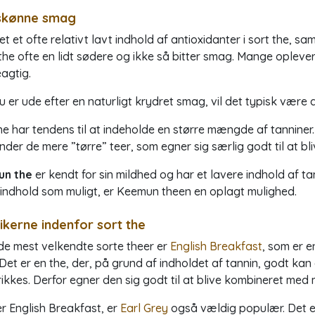
skønne smag
t et ofte relativt lavt indhold af antioxidanter i sort the, s
the ofte en lidt sødere og ikke så bitter smag. Mange oplever
agtig.
u er ude efter en naturligt krydret smag, vil det typisk være d
he har tendens til at indeholde en større mængde af tanniner. 
nder de mere ”tørre” teer, som egner sig særlig godt til at b
n the
er kendt for sin mildhed og har et lavere indhold af t
nindhold som muligt, er Keemun theen en oplagt mulighed.
ikerne indenfor sort the
de mest velkendte sorte theer er
English Breakfast
, som er 
 Det er en the, der, på grund af indholdet af tannin, godt ka
ikkes. Derfor egner den sig godt til at blive kombineret med m
r English Breakfast, er
Earl Grey
også vældig populær. Det er 