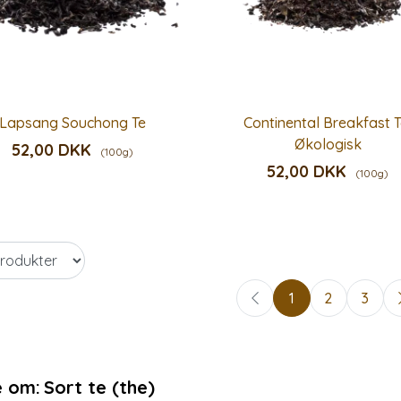
Lapsang Souchong Te
Continental Breakfast T
Økologisk
52,00 DKK
(100g)
52,00 DKK
(100g)
1
2
3
 om:
Sort te (the)