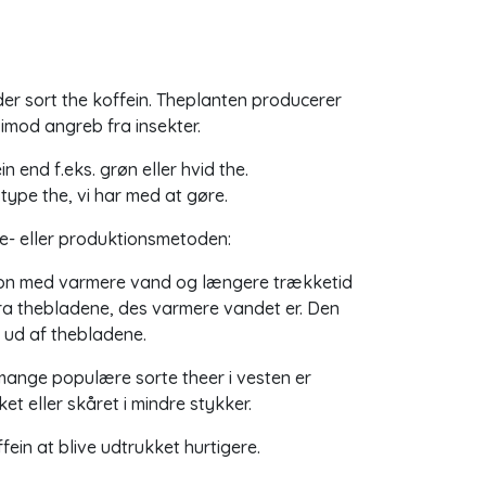
der sort the koffein. Theplanten producerer
 imod angreb fra insekter.
 end f.eks. grøn eller hvid the.
type the, vi har med at gøre.
ge- eller produktionsmetoden:
dition med varmere vand og længere trækketid
fra thebladene, des varmere vandet er. Den
t ud af thebladene.
 mange populære sorte theer i vesten er
 eller skåret i mindre stykker.
ein at blive udtrukket hurtigere.