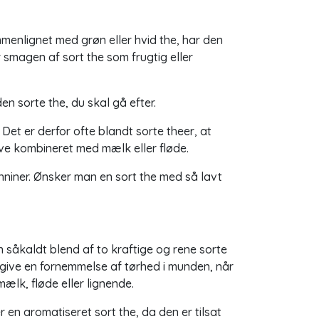
ammenlignet med grøn eller hvid the, har den
 smagen af sort the som frugtig eller
en sorte the, du skal gå efter.
Det er derfor ofte blandt sorte theer, at
live kombineret med mælk eller fløde.
anniner. Ønsker man en sort the med så lavt
en såkaldt
blend
af to kraftige og rene sorte
n give en fornemmelse af tørhed i munden, når
ælk, fløde eller lignende.
en aromatiseret sort the, da den er tilsat