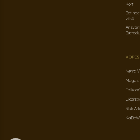
Kort
Betinge
vilkår
Ansvarl
Bæredy
VORES
Nørre V
Magasin
Falkoné
Likørst
SlotsAr
KaDeWe 