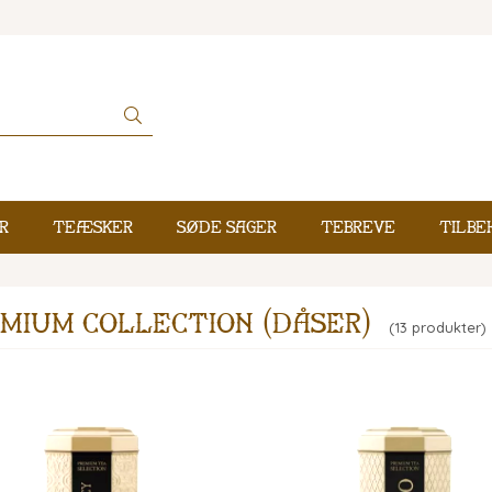
r
Teæsker
Søde sager
Tebreve
Tilbe
mium collection (dåser)
(13 produkter)