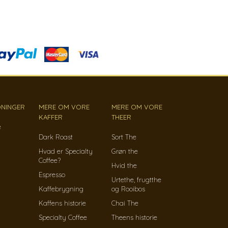
NINGER
MERE OM VORE
MERE OM VORE
KAFFER
THEER
e
Dark Roast
Sort The
Hvad er Specialty
Grøn the
Coffee?
Hvid the
Espresso
Urtethe, frugtthe
Kaffebrygning
og Rooibos
Kaffens historie
Chai The
Specialty Coffee
Theens historie