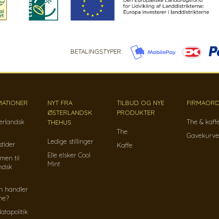
BETALINGSTYPER:
MATIONER
NYT FRA
TILBUD OG NYE
FIRMAORD
ØSTERLANDSK
PRODUKTER
erlandsk
The & kaff
THEHUS
The
Gavekurve
Ledige stillinger
tider
Kaffe
Elle elsker Cool
men til
Mint
ndsk
n handler
ine?
atapolitik