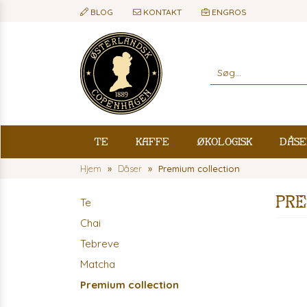
BLOG
KONTAKT
ENGROS
Te
Kaffe
Økologisk
Dåse
Hjem
Dåser
Premium collection
Pre
Te
Chai
Tebreve
Matcha
Premium collection