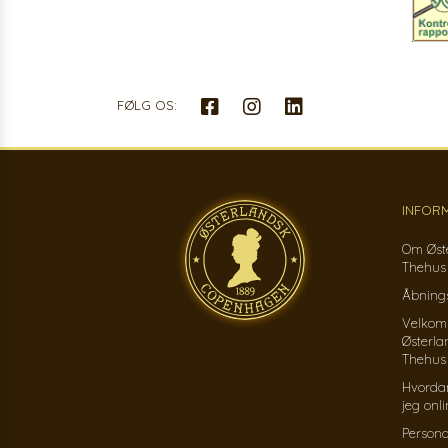
FØLG OS:
INFOR
Om Øst
Thehus
Åbnings
Velkom
Østerla
Thehus
Hvorda
jeg onl
Persond