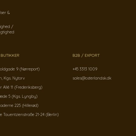
lser &
ighed /
gtighed
 BUTIKKER
B2B / EXPORT
oldgade 9 (Nørreport)
+45 3313 1009
, Kgs. Nytorv
sales@osterlandsk.dk
r Allé 11 (Frederiksberg)
ræde 5 (Kgs. Lyngby)
kaderne 225 (Hillerød)
Tauentzienstraße 21-24 (Berlin)