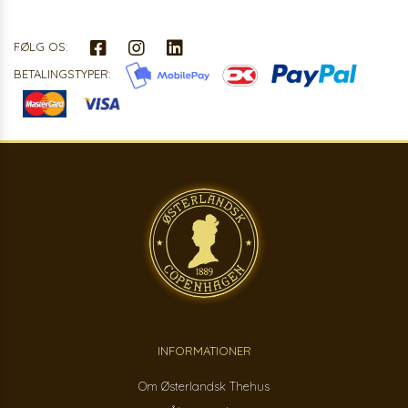
FØLG OS:
BETALINGSTYPER:
INFORMATIONER
Om Østerlandsk Thehus