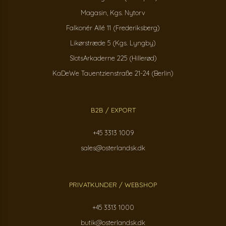
Magasin, Kgs. Nytorv
Falkonér Allé 11 (Frederiksberg)
Likørstræde 5 (Kgs. Lyngby)
SlotsArkaderne 225 (Hillerød)
KaDeWe Tauentzienstraße 21-24 (Berlin)
B2B / EXPORT
+45 3313 1009
sales@osterlandsk.dk
PRIVATKUNDER / WEBSHOP
+45 3313 1000
butik@osterlandsk.dk