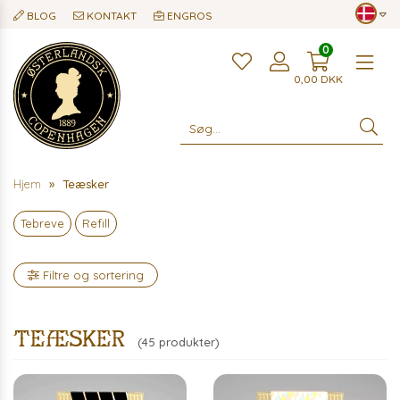
BLOG
KONTAKT
ENGROS
0
Me
0,00
DKK
Hjem
Teæsker
Tebreve
Refill
Filtre og sortering
Teæsker
(45 produkter)