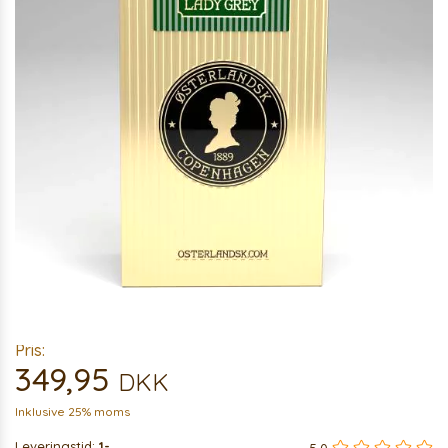
Pris:
349,95
DKK
Inklusive 25% moms
Leveringstid:
1-