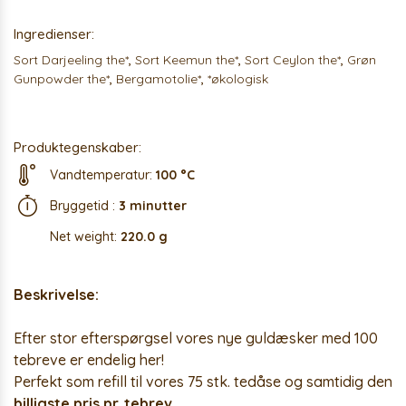
Ingredienser:
Sort Darjeeling the*
,
Sort Keemun the*
,
Sort Ceylon the*
,
Grøn
Gunpowder the*
,
Bergamotolie*
,
*økologisk
Produktegenskaber:
Vandtemperatur:
100 °C
Bryggetid :
3 minutter
Net weight:
220.0 g
Beskrivelse:
Efter stor efterspørgsel vores nye guldæsker med 100
tebreve er endelig her!
Perfekt som refill til vores 75 stk. tedåse og samtidig den
billigste pris pr. tebrev
.