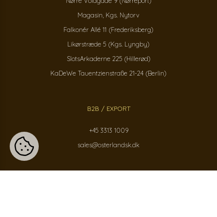
Nørre Voldgade 9 (Nørreport)
Magasin, Kgs. Nytorv
Falkonér Allé 11 (Frederiksberg)
Likørstræde 5 (Kgs. Lyngby)
SlotsArkaderne 225 (Hillerød)
KaDeWe Tauentzienstraße 21-24 (Berlin)
B2B / EXPORT
+45 3313 1009
sales@osterlandsk.dk
PRIVATKUNDER / WEBSHOP
+45 3313 1000
butik@osterlandsk.dk