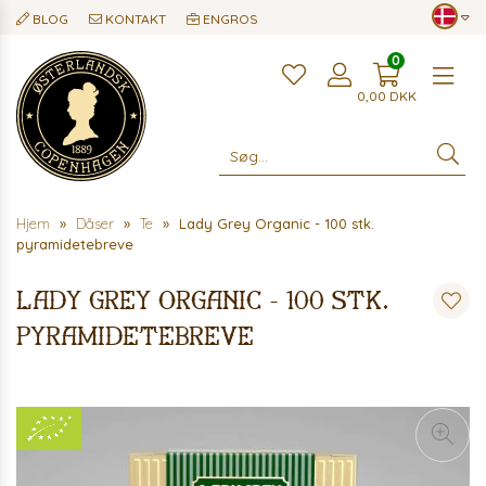
BLOG
KONTAKT
ENGROS
0
Me
0,00
DKK
Hjem
Dåser
Te
Lady Grey Organic - 100 stk.
pyramidetebreve
Lady Grey Organic - 100 stk.
pyramidetebreve