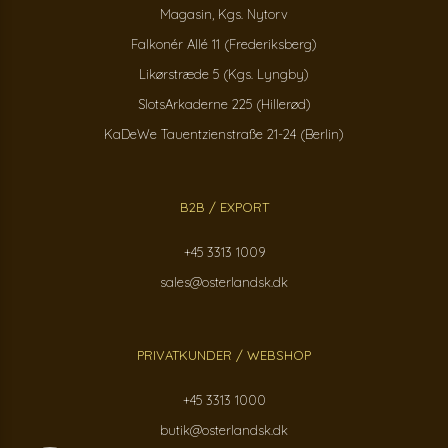
Magasin, Kgs. Nytorv
Falkonér Allé 11 (Frederiksberg)
Likørstræde 5 (Kgs. Lyngby)
SlotsArkaderne 225 (Hillerød)
KaDeWe Tauentzienstraße 21-24 (Berlin)
B2B / EXPORT
+45 3313 1009
sales@osterlandsk.dk
PRIVATKUNDER / WEBSHOP
+45 3313 1000
butik@osterlandsk.dk