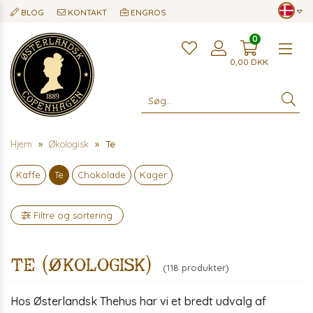
BLOG
KONTAKT
ENGROS
0
Me
0,00
DKK
Hjem
Økologisk
Te
Kaffe
Te
Chokolade
Kager
Filtre og sortering
Te (Økologisk)
(118 produkter)
Hos Østerlandsk Thehus har vi et bredt udvalg af