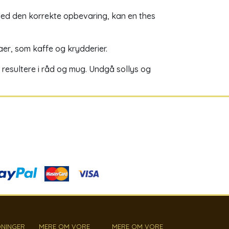
 Med den korrekte opbevaring, kan en thes
er, som kaffe og krydderier.
e resultere i råd og mug. Undgå sollys og
NINGER
MERE OM VORE
MERE OM VORE