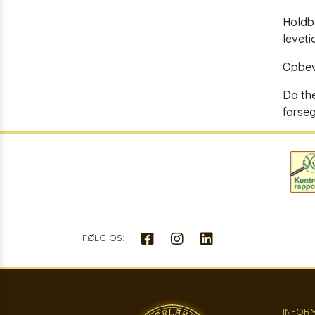
Holdba
leveti
Opbeva
Da the
forseg
FØLG OS:
INFOR