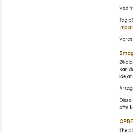
Ved fr
Tag p
Imperi
Vores 
Smag
Økolog
kan d
idé at
Årsage
Disse
ofte 
OPBE
The bl