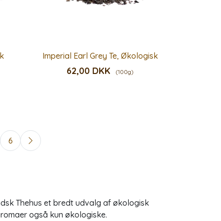
sk
Imperial Earl Grey Te, Økologisk
62,00 DKK
(100g)
6
ndsk Thehus et bredt udvalg af økologisk
g aromaer også kun økologiske.