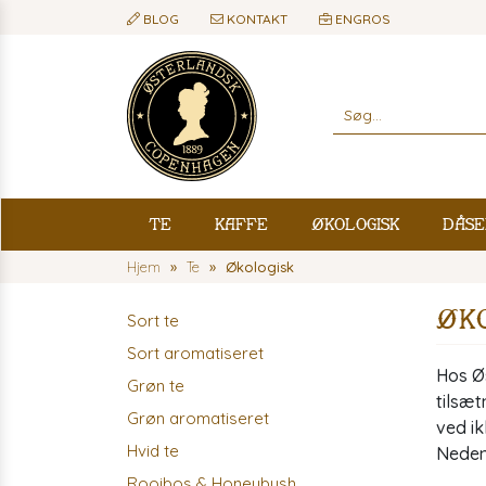
BLOG
KONTAKT
ENGROS
Te
Kaffe
Økologisk
Dåse
Hjem
Te
Økologisk
Øko
Sort te
Sort aromatiseret
Hos Øs
Grøn te
tilsæt
Grøn aromatiseret
ved ik
Hvid te
Nedenf
Rooibos & Honeybush