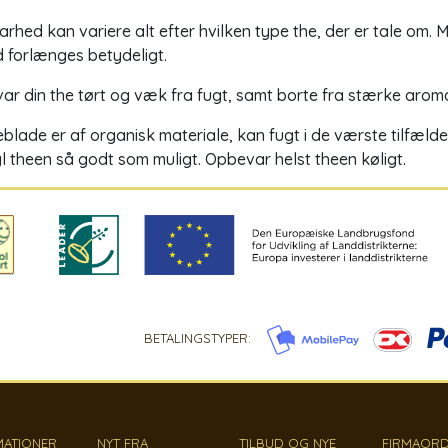
rhed kan variere alt efter hvilken type the, der er tale om.
d forlænges betydeligt.
r din the tørt og væk fra fugt, samt borte fra stærke aroma
blade er af organisk materiale, kan fugt i de værste tilfæld
l theen så godt som muligt. Opbevar helst theen køligt.
BETALINGSTYPER:
MATIONER
NYT FRA
TILBUD OG NYE
FIRMAORD