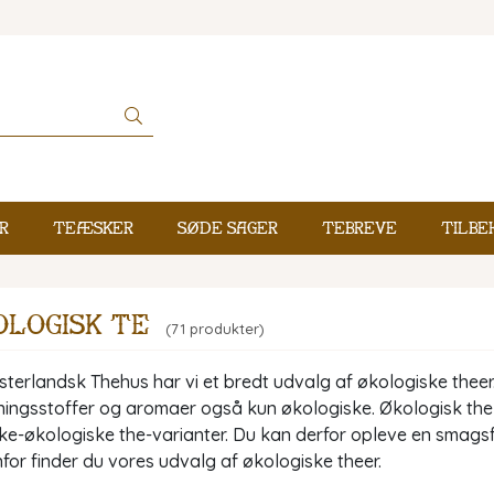
r
Teæsker
Søde sager
Tebreve
Tilbe
logisk te
(71 produkter)
terlandsk Thehus har vi et bredt udvalg af økologiske theer. 
ningsstoffer og aromaer også kun økologiske. Økologisk the 
ke-økologiske the-varianter. Du kan derfor opleve en smagsfo
or finder du vores udvalg af økologiske theer.