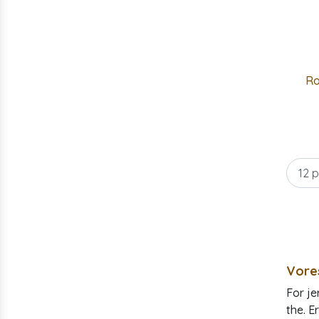
Ro
Vore
For je
the. E