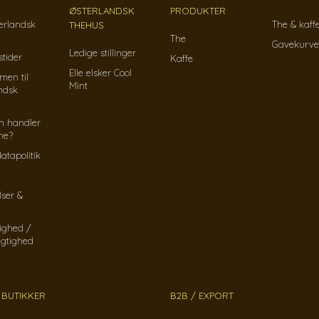
ØSTERLANDSK
PRODUKTER
erlandsk
The & kaff
THEHUS
The
Gavekurve
Ledige stillinger
tider
Kaffe
Elle elsker Cool
men til
Mint
ndsk
n handler
ine?
atapolitik
lser &
ighed /
gtighed
 BUTIKKER
B2B / EXPORT