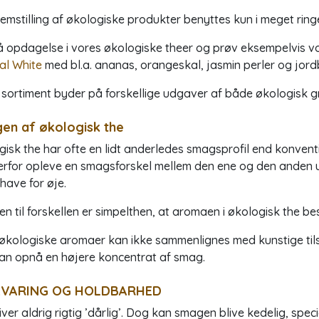
emstilling af økologiske produkter benyttes kun i meget ring
å opdagelse i vores økologiske theer og prøv eksempelvis 
al White
med bl.a. ananas, orangeskal, jasmin perler og jord
sortiment byder på forskellige udgaver af både økologisk gr
en af økologisk the
isk the har ofte en lidt anderledes smagsprofil end konventi
erfor opleve en smagsforskel mellem den ene og den anden 
 have for øje.
n til forskellen er simpelthen, at aromaen i økologisk the bes
 økologiske aromaer kan ikke sammenlignes med kunstige tils
kan opnå en højere koncentrat af smag.
VARING OG HOLDBARHED
iver aldrig rigtig ’dårlig’. Dog kan smagen blive kedelig, spec