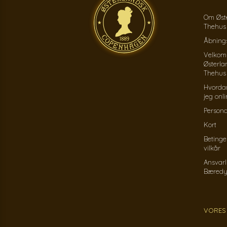
Om Øst
Thehus
Åbnings
Velkom
Østerla
Thehus
Hvorda
jeg onl
Persond
Kort
Betinge
vilkår
Ansvarl
Bæredy
VORES