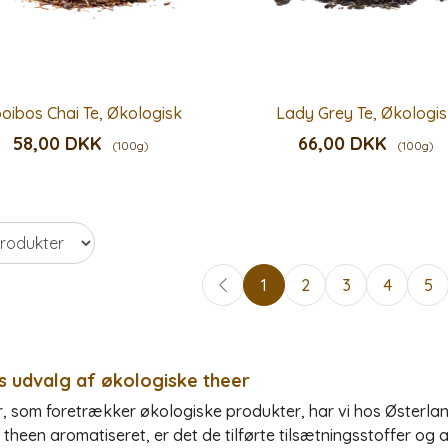
oibos Chai Te, Økologisk
Lady Grey Te, Økologi
58,00 DKK
66,00 DKK
(100g)
(100g)
1
2
3
4
5
s udvalg af økologiske theer
r, som foretrækker økologiske produkter, har vi hos Østerla
r theen aromatiseret, er det de tilførte tilsætningsstoffer o