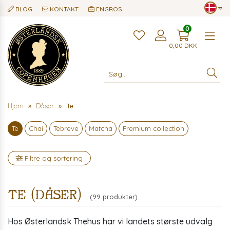
BLOG
KONTAKT
ENGROS
0
Me
0,00
DKK
Hjem
Dåser
Te
Te
Chai
Tebreve
Matcha
Premium collection
Filtre og sortering
Te (dåser)
(99 produkter)
Hos Østerlandsk Thehus har vi landets største udvalg