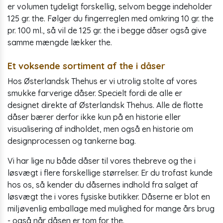
er volumen tydeligt forskellig, selvom begge indeholder
125 gr. the. Følger du fingerreglen med omkring 10 gr. the
pr. 100 ml., så vil de 125 gr. the i begge dåser også give
samme mængde lækker the.
Et voksende sortiment af the i dåser
Hos Østerlandsk Thehus er vi utrolig stolte af vores
smukke farverige dåser. Specielt fordi de alle er
designet direkte af Østerlandsk Thehus. Alle de flotte
dåser bærer derfor ikke kun på en historie eller
visualisering af indholdet, men også en historie om
designprocessen og tankerne bag.
Vi har lige nu både dåser til vores thebreve og the i
løsvægt i flere forskellige størrelser. Er du trofast kunde
hos os, så kender du dåsernes indhold fra salget af
løsvægt the i vores fysiske butikker. Dåserne er blot en
miljøvenlig emballage med mulighed for mange års brug
- også når dåsen er tom for the.