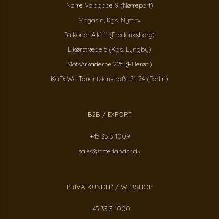
Nørre Voldgade 9 (Nørreport)
Magasin, Kgs. Nytorv
Falkonér Allé 11 (Frederiksberg)
Likørstræde 5 (Kgs. Lyngby)
SlotsArkaderne 225 (Hillerød)
KaDeWe Tauentzienstraße 21-24 (Berlin)
B2B / EXPORT
+45 3313 1009
sales@osterlandsk.dk
PRIVATKUNDER / WEBSHOP
+45 3313 1000