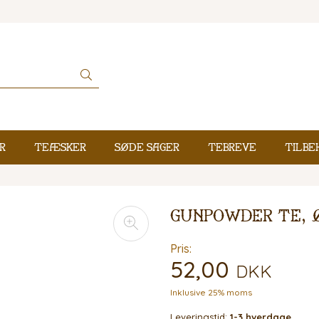
r
Teæsker
Søde sager
Tebreve
Tilbe
Gunpowder Te, 
Pris:
52,00
DKK
Inklusive 25% moms
Leveringstid:
1-3 hverdage