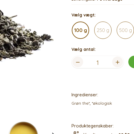
Vælg vægt:
100 g
250 g
500 g
Vælg antal:
Ingredienser:
Grøn the*
,
*økologisk
Produktegenskaber: