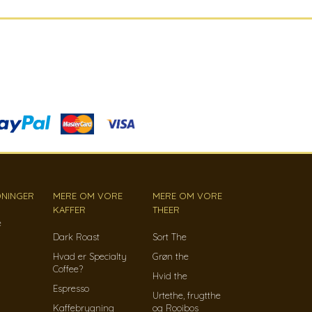
NINGER
MERE OM VORE
MERE OM VORE
KAFFER
THEER
e
Dark Roast
Sort The
Hvad er Specialty
Grøn the
Coffee?
Hvid the
Espresso
Urtethe, frugtthe
Kaffebrygning
og Rooibos