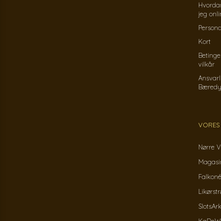
Hvorda
jeg onl
Persond
Kort
Betinge
vilkår
Ansvarl
Bæredy
VORES
Nørre V
Magasin
Falkoné
Likørst
SlotsAr
KaDeWe 