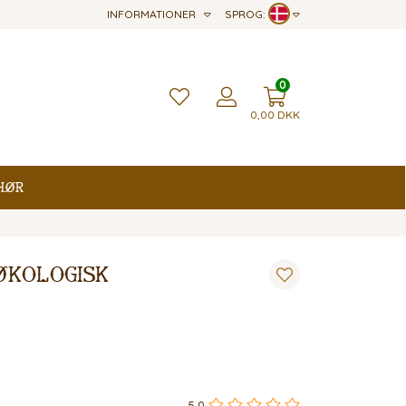
INFORMATIONER
SPROG:
0
0,00
DKK
hør
økologisk
5,0