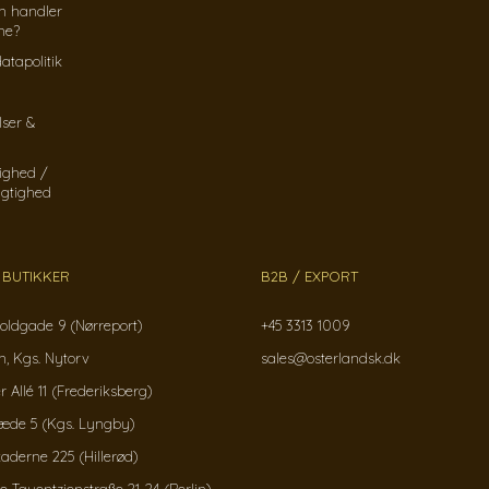
n handler
ine?
atapolitik
lser &
ighed /
gtighed
 BUTIKKER
B2B / EXPORT
oldgade 9 (Nørreport)
+45 3313 1009
, Kgs. Nytorv
sales@osterlandsk.dk
r Allé 11 (Frederiksberg)
ræde 5 (Kgs. Lyngby)
kaderne 225 (Hillerød)
Tauentzienstraße 21-24 (Berlin)