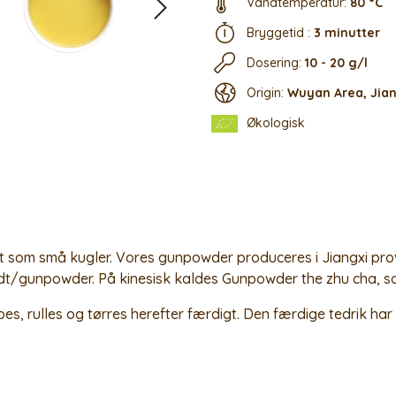
Vandtemperatur:
80 °C
Bryggetid :
3 minutter
Dosering:
10 - 20 g/l
Origin:
Wuyan Area, Jian
Økologisk
t som små kugler. Vores gunpowder produceres i Jiangxi provin
dt/gunpowder. På kinesisk kaldes Gunpowder the zhu cha, som 
es, rulles og tørres herefter færdigt. Den færdige tedrik har