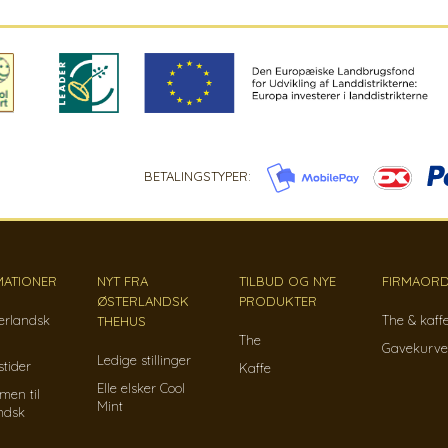
BETALINGSTYPER:
MATIONER
NYT FRA
TILBUD OG NYE
FIRMAORD
ØSTERLANDSK
PRODUKTER
erlandsk
The & kaff
THEHUS
The
Gavekurve
Ledige stillinger
tider
Kaffe
Elle elsker Cool
men til
Mint
ndsk