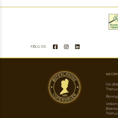
FØLG OS:
INFOR
Om Øst
Thehus
Åbnings
Velkom
Østerla
Thehus