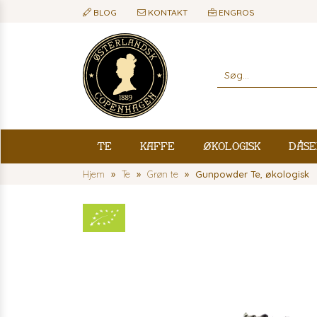
BLOG
KONTAKT
ENGROS
Te
Kaffe
Økologisk
Dåse
Hjem
Te
Grøn te
Gunpowder Te, økologisk