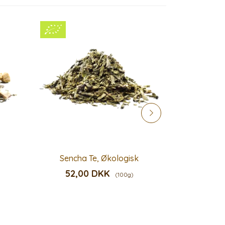
Sencha Te, Økologisk
Lady Gr
52,00 DKK
66,
(100g)