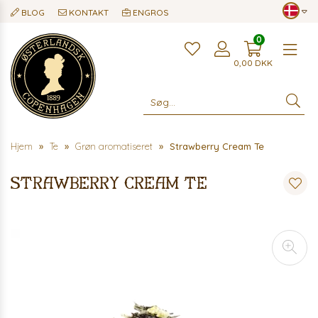
BLOG
KONTAKT
ENGROS
0
Me
0,00
DKK
Hjem
Te
Grøn aromatiseret
Strawberry Cream Te
Strawberry Cream Te