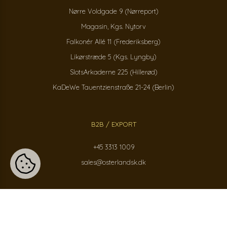
Nørre Voldgade 9 (Nørreport)
Magasin, Kgs. Nytorv
Falkonér Allé 11 (Frederiksberg)
Likørstræde 5 (Kgs. Lyngby)
SlotsArkaderne 225 (Hillerød)
KaDeWe Tauentzienstraße 21-24 (Berlin)
B2B / EXPORT
+45 3313 1009
sales@osterlandsk.dk
PRIVATKUNDER / WEBSHOP
+45 3313 1000