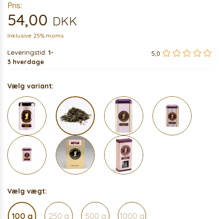
Pris:
54,00
DKK
Inklusive 25% moms
Leveringstid:
1-
5,0
3 hverdage
Vælg variant:
Vælg vægt:
100 g
250 g
500 g
1000 g