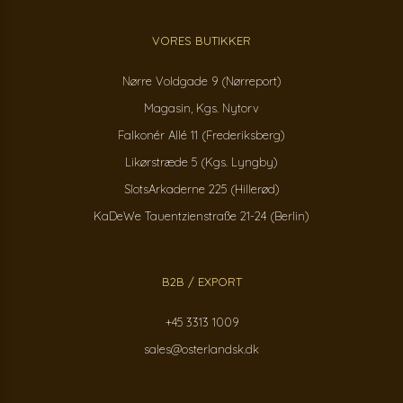
VORES BUTIKKER
Nørre Voldgade 9 (Nørreport)
Magasin, Kgs. Nytorv
Falkonér Allé 11 (Frederiksberg)
Likørstræde 5 (Kgs. Lyngby)
SlotsArkaderne 225 (Hillerød)
KaDeWe Tauentzienstraße 21-24 (Berlin)
B2B / EXPORT
+45 3313 1009
sales@osterlandsk.dk