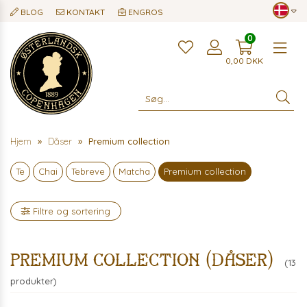
BLOG
KONTAKT
ENGROS
0
Me
0,00
DKK
Hjem
Dåser
Premium collection
Te
Chai
Tebreve
Matcha
Premium collection
Filtre og sortering
Premium collection (dåser)
(13
produkter)