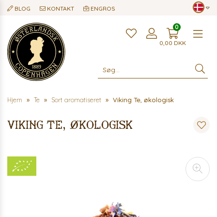
BLOG
KONTAKT
ENGROS
0
Me
0,00
DKK
Hjem
Te
Sort aromatiseret
Viking Te, økologisk
Viking Te, økologisk