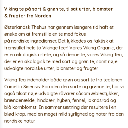
Viking te på sort & grøn te, tilsat urter, blomster
& frugter fra Norden
Østerlandsk Thehus har gennem længere tid haft et
ønske om at fremstille en te med fokus
på nordiske ingredienser. Det lykkedes os faktisk at
fremstillet hele to Vikinge teer! Vores Viking Organic, der
er en økologisk urtete, og så denne te, vores Viking Tea,
der er en økologisk te med sort og grøn te, samt nøje
udvalgte nordiske urter, blomster og frugter.
Viking Tea indeholder både grøn og sort te fra teplanen
Camellia Sinensis. Foruden den sorte og grønne te, har vi
også tilsat nøje udvalgte råvarer såsom æblestykker,
brændenælde, hindbær, hyben, fennel, lakridsrod og
blå kornblomst. En sammensætning der resultere i en
blød krop, med en meget mild syrlighed og noter fra den
nordiske natur.