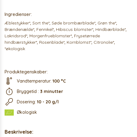
Ingredienser:
Æblestykker*
,
Sort the*
,
Søde brombærblade*
,
Grøn the*
,
Brændenælde*
,
Fennikel*
,
Hibiscus blomster*
,
Hindbærblade*
,
Lakridsrod*
,
Morgenfrueblomster*
,
Frysetørrede
hindbærstykker*
,
Rosenblade*
,
Kornblomst*
,
Citronolie*
,
*økologisk
Produktegenskaber:
Vandtemperatur:
100 °C
Bryggetid :
3 minutter
Dosering:
10 - 20 g/l
Økologisk
Beskrivelse: