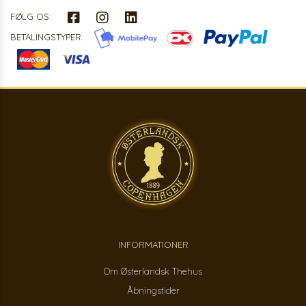
FØLG OS:
BETALINGSTYPER:
INFORMATIONER
Om Østerlandsk Thehus
Åbningstider