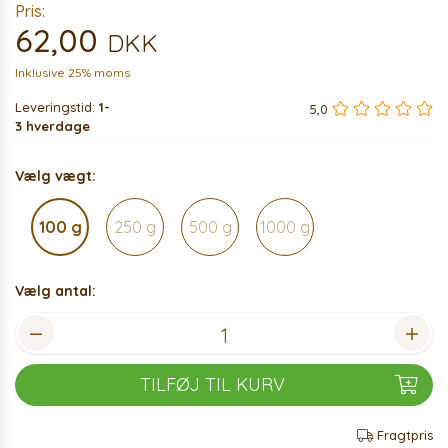
Pris:
62,00
DKK
Inklusive 25% moms
Leveringstid:
1-
5,0
3 hverdage
Vælg vægt:
100 g
250 g
500 g
1000 g
Vælg antal:
TILFØJ TIL KURV
Fragtpris