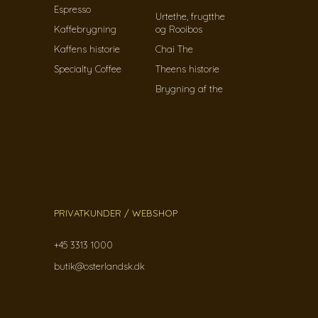
Espresso
Urtethe, frugtthe
Kaffebrygning
og Rooibos
Kaffens historie
Chai The
Specialty Coffee
Theens historie
Brygning af the
PRIVATKUNDER / WEBSHOP
+45 3313 1000
butik@osterlandsk.dk