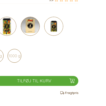
g
1000 g
TILFØJ TIL KURV
Fragtpris