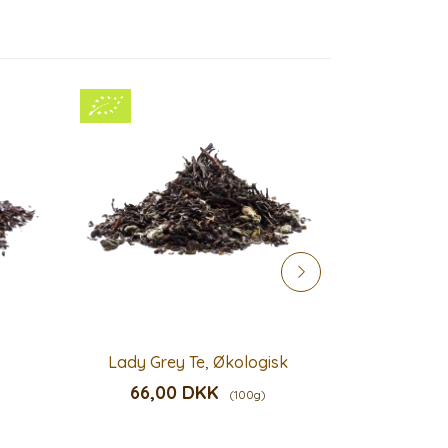
Lady Grey Te, Økologisk
C
66,00 DKK
58,
(100g)