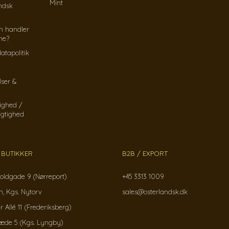
Mint
ndsk
n handler
ine?
atapolitik
lser &
ighed /
gtighed
 BUTIKKER
B2B / EXPORT
oldgade 9 (Nørreport)
+45 3313 1009
, Kgs. Nytorv
sales@osterlandsk.dk
r Allé 11 (Frederiksberg)
ræde 5 (Kgs. Lyngby)