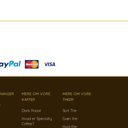
NINGER
MERE OM VORE
MERE OM VORE
KAFFER
THEER
e
Dark Roast
Sort The
Hvad er Specialty
Grøn the
Coffee?
Hvid the