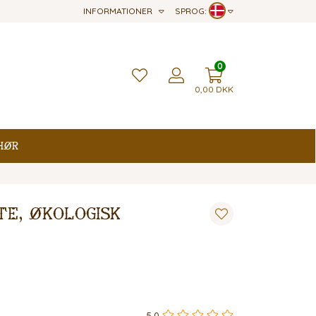
INFORMATIONER
SPROG:
0
0,00
DKK
hør
Te, Økologisk
5,0