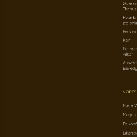
Østerla
Thehus
Hvorda
jeg onl
Persond
Kort
Betinge
vilkår
Ansvarl
Bæredy
VORES
Nørre V
Magasin
Falkoné
Likørst