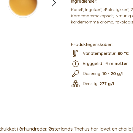
Ingredienser:
Kanel*
,
Ingefær*
,
Æblestykker*
,
G
Kardemommekapsel*
,
Naturlig
kardemomme aroma
,
*økologi
Produktegenskaber:
Vandtemperatur:
80 °C
Bryggetid :
4 minutter
Dosering:
10 - 20 g/l
Density:
277 g/l
 drukket i århundreder. Østerlands Thehus har lavet en chai 