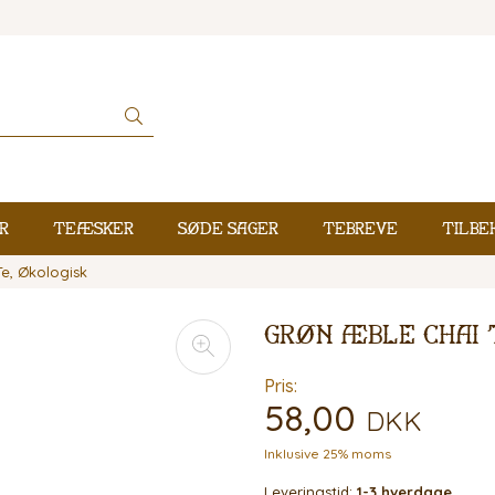
r
Teæsker
Søde sager
Tebreve
Tilbe
e, Økologisk
Grøn Æble Chai 
Pris:
58,00
DKK
Inklusive 25% moms
Leveringstid:
1-3 hverdage