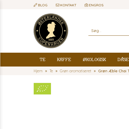
BLOG
KONTAKT
ENGROS
Te
Kaffe
Økologisk
Dåse
Hjem
Te
Grøn aromatiseret
Grøn Æble Chai T