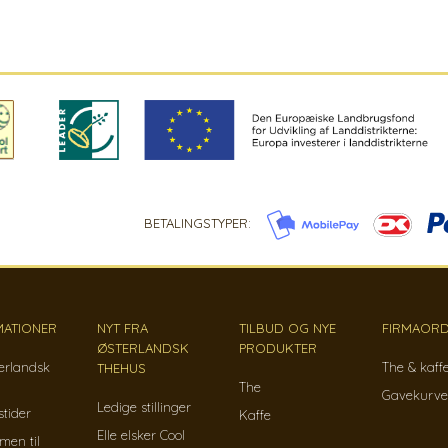
BETALINGSTYPER:
MATIONER
NYT FRA
TILBUD OG NYE
FIRMAORD
ØSTERLANDSK
PRODUKTER
erlandsk
The & kaff
THEHUS
The
Gavekurve
Ledige stillinger
tider
Kaffe
Elle elsker Cool
men til