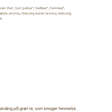
røn the*
,
Sort peber*
,
Nelliker*
,
Fennikel*
,
 æble aroma
,
Naturlig kanel aroma
,
Naturlig
sk
blanding på grøn te, som smager himmelsk.