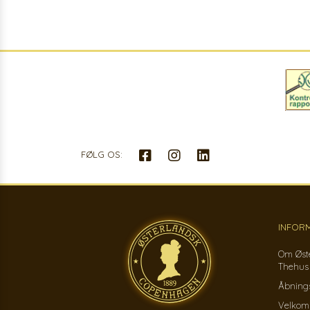
FØLG OS:
INFOR
Om Øst
Thehus
Åbnings
Velkom