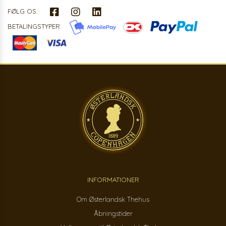
FØLG OS:
BETALINGSTYPER:
INFORMATIONER
Om Østerlandsk Thehus
Åbningstider