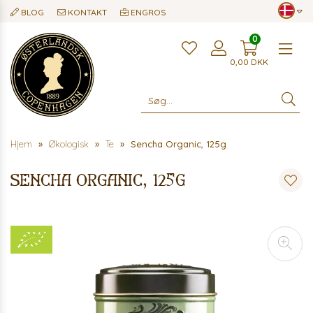
BLOG
KONTAKT
ENGROS
0
Me
0,00
DKK
Hjem
Økologisk
Te
Sencha Organic, 125g
Sencha Organic, 125g