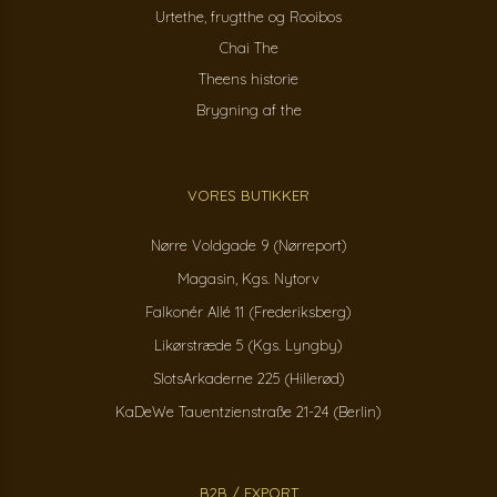
Urtethe, frugtthe og Rooibos
Chai The
Theens historie
Brygning af the
VORES BUTIKKER
Nørre Voldgade 9 (Nørreport)
Magasin, Kgs. Nytorv
Falkonér Allé 11 (Frederiksberg)
Likørstræde 5 (Kgs. Lyngby)
SlotsArkaderne 225 (Hillerød)
KaDeWe Tauentzienstraße 21-24 (Berlin)
B2B / EXPORT