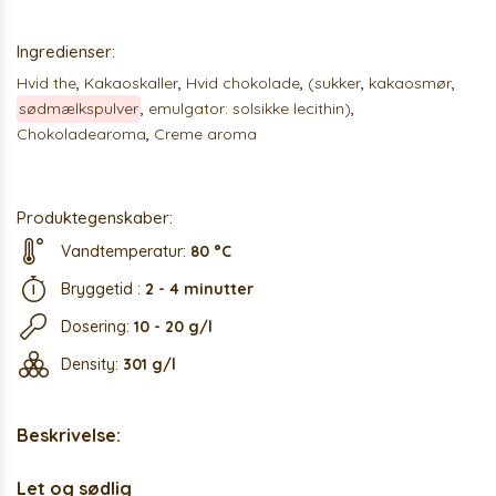
Ingredienser:
Hvid the
,
Kakaoskaller
,
Hvid chokolade
,
(sukker
,
kakaosmør
,
sødmælkspulver
,
emulgator: solsikke lecithin)
,
Chokoladearoma
,
Creme aroma
Produktegenskaber:
Vandtemperatur:
80 °C
Bryggetid :
2 - 4 minutter
Dosering:
10 - 20 g/l
Density:
301 g/l
Beskrivelse:
Let og sødlig