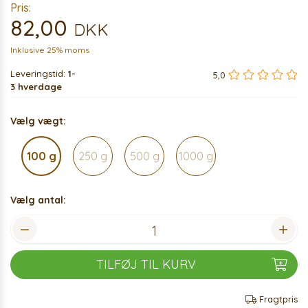
Pris:
82,00
DKK
Inklusive 25% moms
Leveringstid:
1-
5,0
3 hverdage
Vælg vægt:
100 g
250 g
500 g
1000 g
Vælg antal:
TILFØJ TIL KURV
Fragtpris