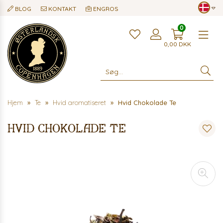
BLOG
KONTAKT
ENGROS
0
Me
0,00
DKK
Hjem
Te
Hvid aromatiseret
Hvid Chokolade Te
Hvid Chokolade Te