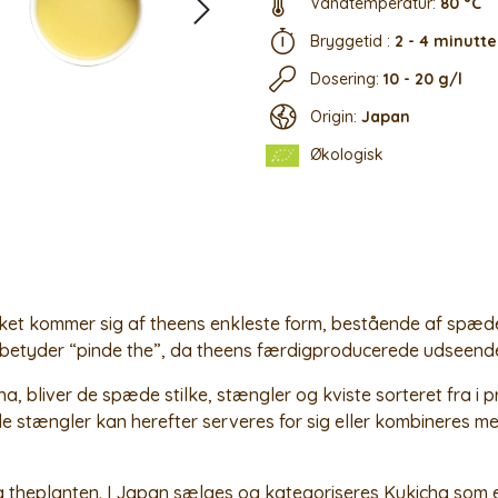
Vandtemperatur:
80 °C
Bryggetid :
2 - 4 minutte
Dosering:
10 - 20 g/l
Origin:
Japan
Økologisk
lket kommer sig af theens enkleste form, bestående af spæde 
 betyder “pinde the”, da theens færdigproducerede udseend
, bliver de spæde stilke, stængler og kviste sorteret fra i
 stængler kan herefter serveres for sig eller kombineres m
fra theplanten. I Japan sælges og kategoriseres Kukicha som 