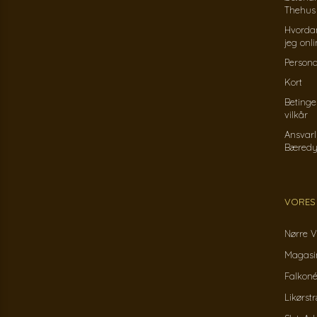
Thehus
Hvorda
jeg onl
Persond
Kort
Betinge
vilkår
Ansvarl
Bæredy
VORES
Nørre V
Magasin
Falkoné
Likørst