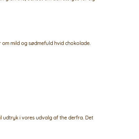
r om mild og sødmefuld hvid chokolade.
 udtryk i vores udvalg af the derfra. Det
.