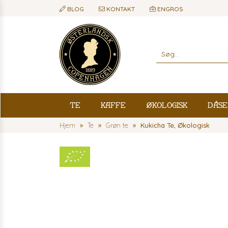
BLOG
KONTAKT
ENGROS
Te
Kaffe
Økologisk
Dåse
Hjem
Te
Grøn te
Kukicha Te, Økologisk