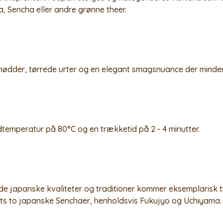
, Sencha eller andre grønne theer.
 nødder, tørrede urter og en elegant smagsnuance der minde
dtemperatur på 80°C og en trækketid på 2 - 4 minutter.
 japanske kvaliteter og traditioner kommer eksemplarisk til
tets to japanske Senchaer, henholdsvis Fukujyo og Uchiyama