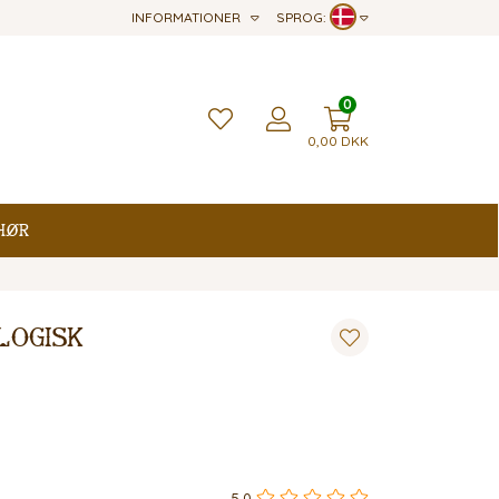
INFORMATIONER
SPROG:
0
0,00
DKK
hør
logisk
5,0