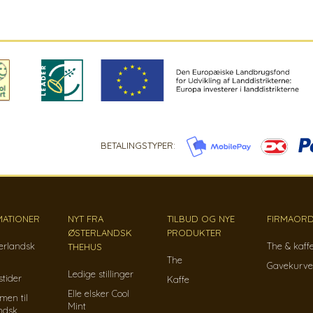
BETALINGSTYPER:
MATIONER
NYT FRA
TILBUD OG NYE
FIRMAORD
ØSTERLANDSK
PRODUKTER
erlandsk
The & kaff
THEHUS
The
Gavekurve
Ledige stillinger
tider
Kaffe
Elle elsker Cool
men til
Mint
ndsk