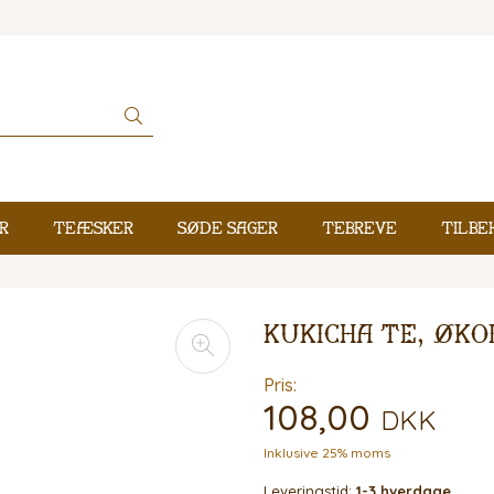
r
Teæsker
Søde sager
Tebreve
Tilbe
Kukicha Te, Øko
Pris:
108,00
DKK
Inklusive 25% moms
Leveringstid:
1-3 hverdage