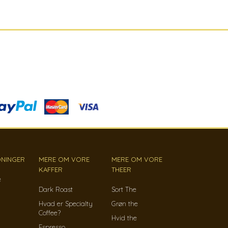
NINGER
MERE OM VORE
MERE OM VORE
KAFFER
THEER
e
Dark Roast
Sort The
Hvad er Specialty
Grøn the
Coffee?
Hvid the
Espresso