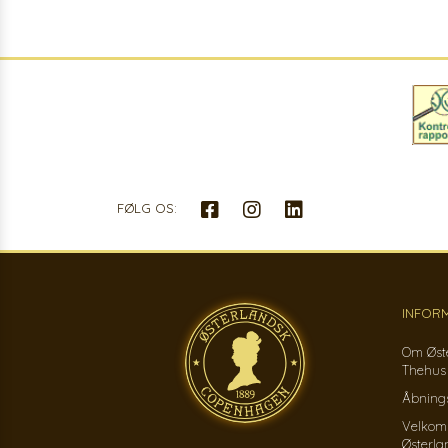
FØLG OS:
INFOR
Om Øst
Thehus
Åbnings
Velkom
Østerla