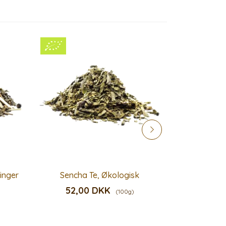
inger
Sencha Te, Økologisk
Lady Gr
52,00 DKK
66,
(100g)