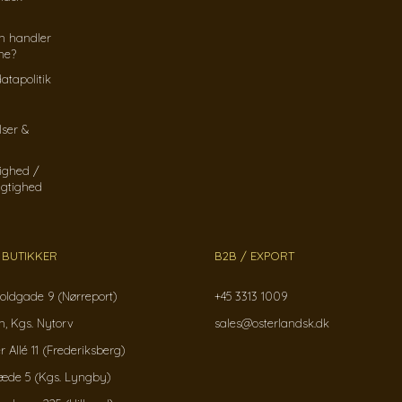
n handler
ine?
atapolitik
lser &
ighed /
gtighed
 BUTIKKER
B2B / EXPORT
oldgade 9 (Nørreport)
+45 3313 1009
, Kgs. Nytorv
sales@osterlandsk.dk
r Allé 11 (Frederiksberg)
ræde 5 (Kgs. Lyngby)