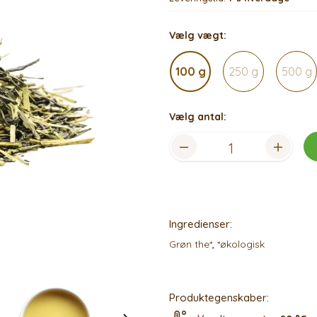
Vælg vægt:
100 g
250 g
500 g
Vælg antal:
Ingredienser:
Grøn the*
,
*økologisk
Produktegenskaber: