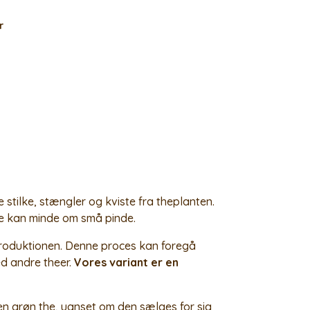
r
stilke, stængler og kviste fra theplanten.
e kan minde om små pinde.
 produktionen. Denne proces kan foregå
ed andre theer.
Vores variant er en
en grøn the, uanset om den sælges for sig