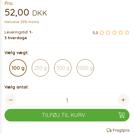
Pris:
52,00
DKK
Inklusive 25% moms
Leveringstid:
1-
5,0
3 hverdage
Vælg vægt:
100 g
250 g
500 g
1000 g
Vælg antal:
TILFØJ TIL KURV
Fragtpris