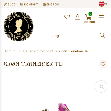
BLOG
KONTAKT
ENGROS
0
Me
0,00
DKK
Hjem
Te
Grøn aromatiseret
Grøn Tranebær Te
Grøn Tranebær Te