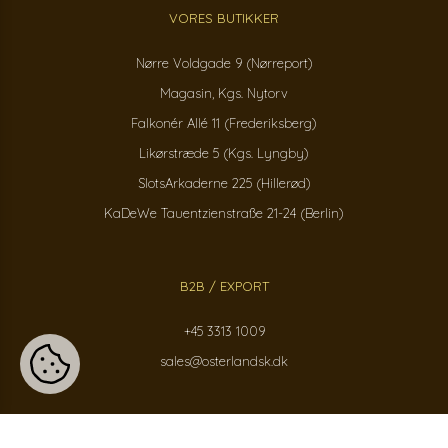
VORES BUTIKKER
Nørre Voldgade 9 (Nørreport)
Magasin, Kgs. Nytorv
Falkonér Allé 11 (Frederiksberg)
Likørstræde 5 (Kgs. Lyngby)
SlotsArkaderne 225 (Hillerød)
KaDeWe Tauentzienstraße 21-24 (Berlin)
B2B / EXPORT
+45 3313 1009
sales@osterlandsk.dk
PRIVATKUNDER / WEBSHOP