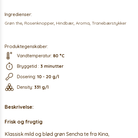
Ingredienser:
Grøn the
,
Rosenknopper
,
Hindbær
,
Aroma
,
Tranebærstykker
Produktegenskaber:
Vandtemperatur:
80 °C
Bryggetid :
3 minutter
Dosering:
10 - 20 g/l
Density:
331 g/l
Beskrivelse:
Frisk og frugtig
Klassisk mild og blød grøn Sencha te fra Kina,