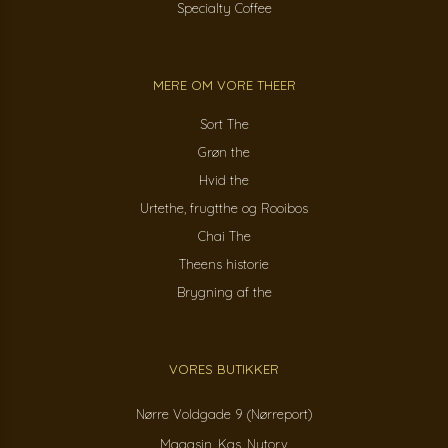
Specialty Coffee
MERE OM VORE THEER
Sort The
Grøn the
Hvid the
Urtethe, frugtthe og Rooibos
Chai The
Theens historie
Brygning af the
VORES BUTIKKER
Nørre Voldgade 9 (Nørreport)
Magasin, Kgs. Nytorv