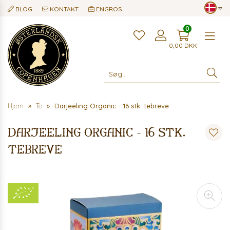
BLOG
KONTAKT
ENGROS
0
Me
0,00
DKK
Hjem
Te
Darjeeling Organic - 16 stk. tebreve
Darjeeling Organic - 16 stk.
tebreve