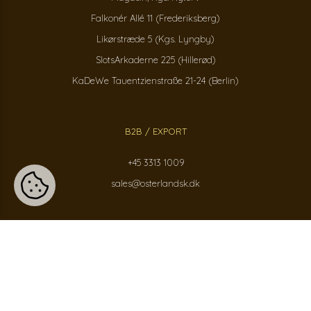
Falkonér Allé 11 (Frederiksberg)
Likørstræde 5 (Kgs. Lyngby)
SlotsArkaderne 225 (Hillerød)
KaDeWe Tauentzienstraße 21-24 (Berlin)
B2B / EXPORT
+45 3313 1009
sales@osterlandsk.dk
PRIVATKUNDER / WEBSHOP
+45 3313 1000
butik@osterlandsk.dk