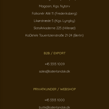
Magasin, Kgs. Nytorv
Falkonér Allé 11 (Frederiksberg)
Likørstræde 5 (Kgs. Lyngby)
SlotsArkaderne 225 (Hillerød)
KaDeWe Tauentzienstraße 21-24 (Berlin)
B2B / EXPORT
+45 3313 1009
sales@osterlandsk.dk
PRIVATKUNDER / WEBSHOP
+45 3313 1000
butik@osterlandsk.dk