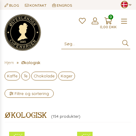
BLOG
KONTAKT
ENGROS
0
Me
0,00
DKK
Hjem
Økologisk
Kaffe
Te
Chokolade
Kager
Filtre og sortering
Økologisk
(154 produkter)