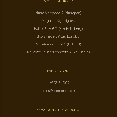
VORES BUTIKKER
Nørre Voldgade 9 (Nørreport)
Magasin, Kgs. Nytorv
Falkonér Allé 11 (Frederiksberg)
Likørstræde 5 (Kgs. Lyngby)
SlotsArkaderne 225 (Hillerød)
KaDeWe Tauentzienstraße 21-24 (Berlin)
B2B / EXPORT
+45 3313 1009
sales@osterlandsk.dk
PRIVATKUNDER / WEBSHOP