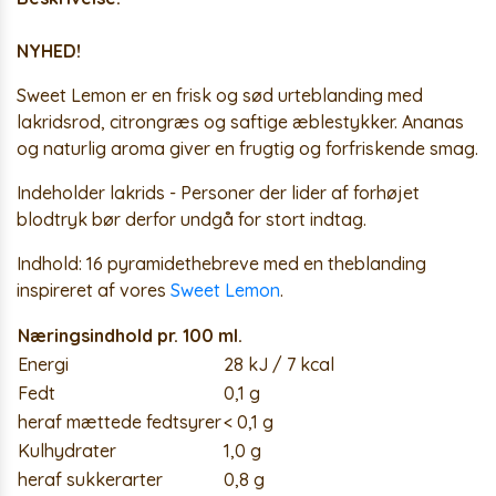
NYHED!
Sweet Lemon er en frisk og sød urteblanding med
lakridsrod, citrongræs og saftige æblestykker. Ananas
og naturlig aroma giver en frugtig og forfriskende smag.
Indeholder lakrids
- Personer der lider af forhøjet
blodtryk bør derfor undgå for stort indtag.
Indhold:
16 pyramidethebreve med en theblanding
inspireret af vores
Sweet Lemon
.
Næringsindhold pr. 100 ml.
Energi
28 kJ / 7 kcal
Fedt
0,1 g
heraf mættede fedtsyrer
< 0,1 g
Kulhydrater
1,0 g
heraf sukkerarter
0,8 g