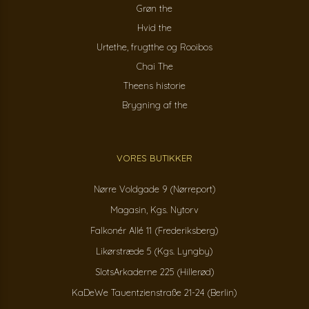
Grøn the
Hvid the
Urtethe, frugtthe og Rooibos
Chai The
Theens historie
Brygning af the
VORES BUTIKKER
Nørre Voldgade 9 (Nørreport)
Magasin, Kgs. Nytorv
Falkonér Allé 11 (Frederiksberg)
Likørstræde 5 (Kgs. Lyngby)
SlotsArkaderne 225 (Hillerød)
KaDeWe Tauentzienstraße 21-24 (Berlin)