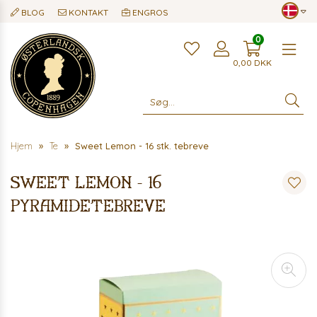
BLOG
KONTAKT
ENGROS
0
Me
0,00
DKK
Hjem
Te
Sweet Lemon - 16 stk. tebreve
Sweet Lemon - 16
pyramidetebreve