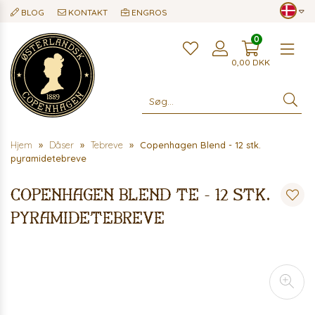
BLOG
KONTAKT
ENGROS
0
Me
0,00
DKK
Hjem
Dåser
Tebreve
Copenhagen Blend - 12 stk.
pyramidetebreve
Copenhagen Blend te - 12 stk.
pyramidetebreve