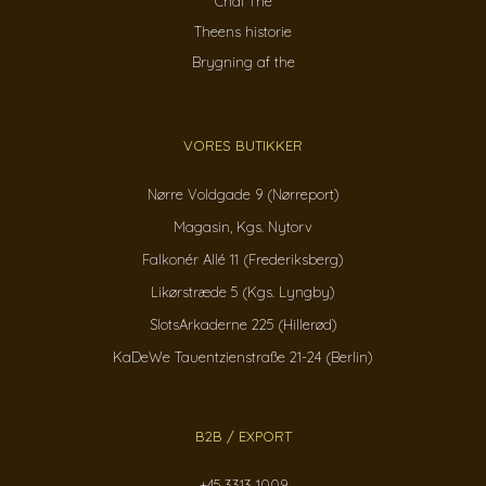
Chai The
Theens historie
Brygning af the
VORES BUTIKKER
Nørre Voldgade 9 (Nørreport)
Magasin, Kgs. Nytorv
Falkonér Allé 11 (Frederiksberg)
Likørstræde 5 (Kgs. Lyngby)
SlotsArkaderne 225 (Hillerød)
KaDeWe Tauentzienstraße 21-24 (Berlin)
B2B / EXPORT
+45 3313 1009