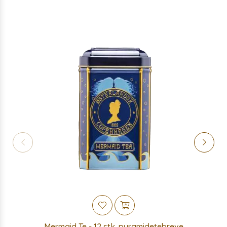
Mermaid Te - 12 stk. pyramidetebreve