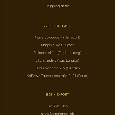
Brygning af the
VORES BUTIKKER
Nørre Voldgade 9 (Nørreport)
Magasin, Kgs. Nytorv
Falkonér Allé 11 (Frederiksberg)
Likørstræde 5 (Kgs. Lyngby)
SlotsArkaderne 225 (Hillerød)
KaDeWe Tauentzienstraße 21-24 (Berlin)
B2B / EXPORT
+45 3313 1009
sales@osterlandsk.dk