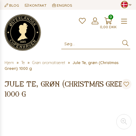
BLOG
KONTAKT
ENGROS
0
Me
0,00
DKK
Hjem
Te
Grøn aromatiseret
Jule Te, grøn (Christmas
Green) 1000 g
Jule Te, grøn (Christmas Green)
1000 g