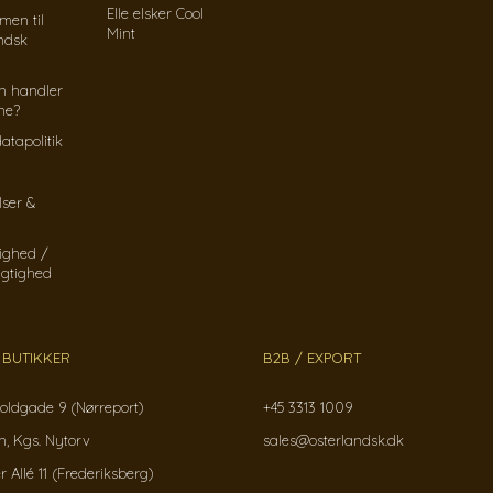
Elle elsker Cool
men til
Mint
ndsk
n handler
ine?
atapolitik
lser &
ighed /
gtighed
 BUTIKKER
B2B / EXPORT
oldgade 9 (Nørreport)
+45 3313 1009
, Kgs. Nytorv
sales@osterlandsk.dk
r Allé 11 (Frederiksberg)