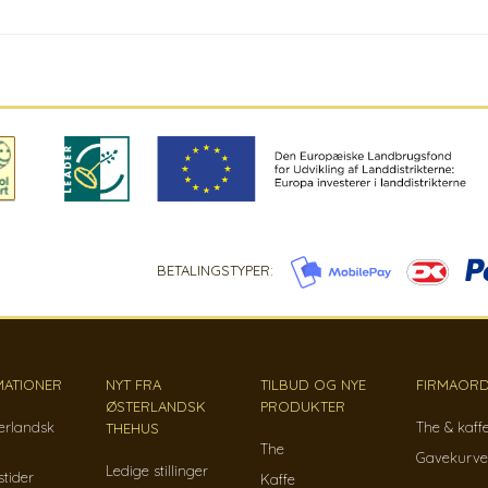
BETALINGSTYPER:
MATIONER
NYT FRA
TILBUD OG NYE
FIRMAORD
ØSTERLANDSK
PRODUKTER
erlandsk
The & kaff
THEHUS
The
Gavekurve
Ledige stillinger
tider
Kaffe