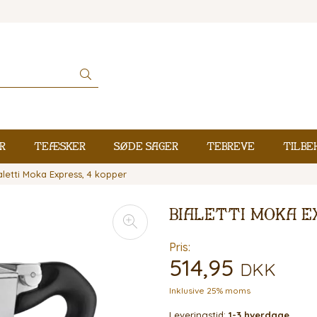
r
Teæsker
Søde sager
Tebreve
Tilbe
aletti Moka Express, 4 kopper
Bialetti Moka E
Pris:
514,95
DKK
Inklusive 25% moms
Leveringstid:
1-3 hverdage