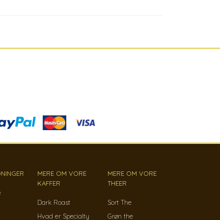
NINGER
MERE OM VORE
MERE OM VORE
KAFFER
THEER
e
Dark Roast
Sort The
Hvad er Specialty
Grøn the