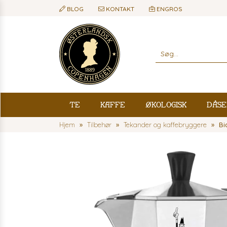
BLOG
KONTAKT
ENGROS
Te
Kaffe
Økologisk
Dåse
Hjem
Tilbehør
Tekander og kaffebryggere
Bi