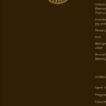
Velkom
Østerla
Thehus
Hvorda
jeg onl
Persond
Kort
Betinge
vilkår
Ansvarl
Bæredy
VORES
Nørre V
Magasin
Falkoné