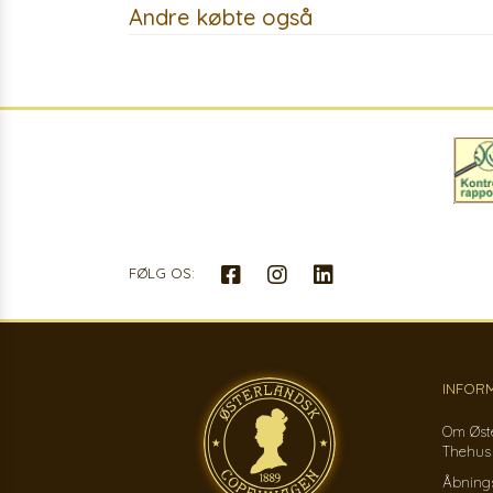
Andre købte også
FØLG OS:
INFOR
Om Øst
Thehus
Åbnings