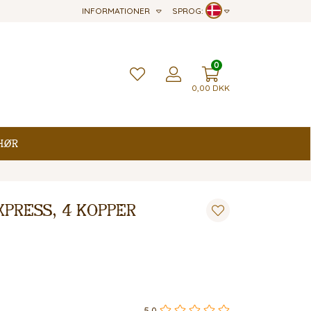
INFORMATIONER
SPROG:
0
0,00
DKK
hør
xpress, 4 kopper
5,0