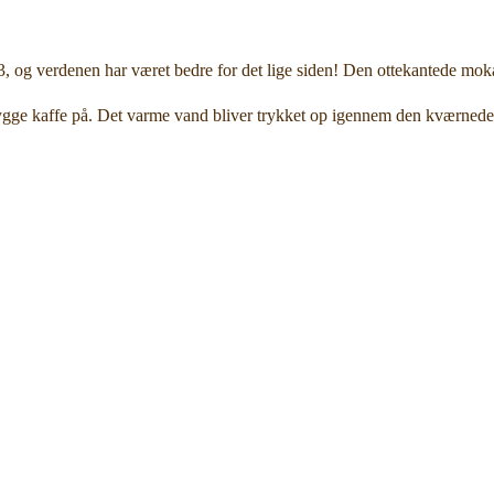
 og verdenen har været bedre for det lige siden! Den ottekantede moka 
ge kaffe på. Det varme vand bliver trykket op igennem den kværnede kaff