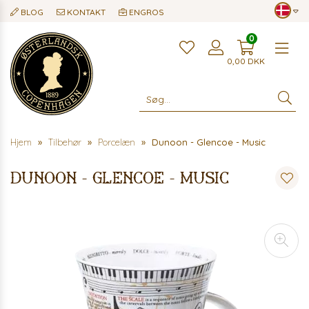
BLOG
KONTAKT
ENGROS
0
Me
0,00
DKK
Hjem
Tilbehør
Porcelæn
Dunoon - Glencoe - Music
Dunoon - Glencoe - Music