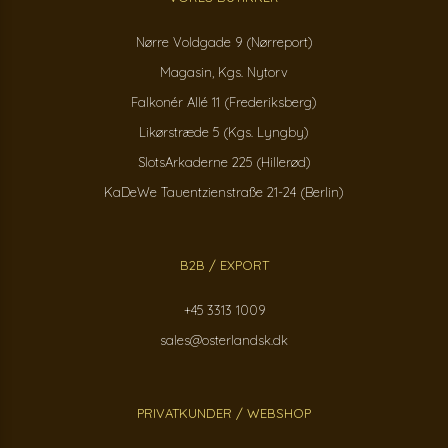
Nørre Voldgade 9 (Nørreport)
Magasin, Kgs. Nytorv
Falkonér Allé 11 (Frederiksberg)
Likørstræde 5 (Kgs. Lyngby)
SlotsArkaderne 225 (Hillerød)
KaDeWe Tauentzienstraße 21-24 (Berlin)
B2B / EXPORT
+45 3313 1009
sales@osterlandsk.dk
PRIVATKUNDER / WEBSHOP