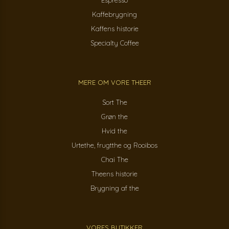
Espresso
Kaffebrygning
Kaffens historie
Specialty Coffee
MERE OM VORE THEER
Sort The
Grøn the
Hvid the
Urtethe, frugtthe og Rooibos
Chai The
Theens historie
Brygning af the
VORES BUTIKKER