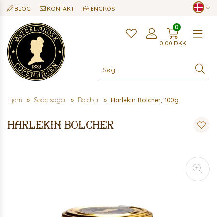
BLOG
KONTAKT
ENGROS
0
Me
0,00
DKK
Hjem
Søde sager
Bolcher
Harlekin Bolcher, 100g.
Harlekin Bolcher