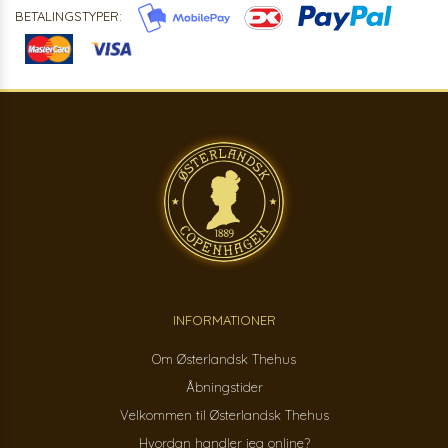
BETALINGSTYPER:
INFORMATIONER
Om Østerlandsk Thehus
Åbningstider
Velkommen til Østerlandsk Thehus
Hvordan handler jeg online?