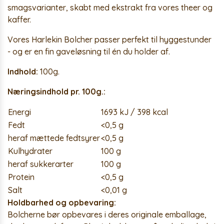
smagsvarianter, skabt med ekstrakt fra vores theer og
kaffer.
Vores Harlekin Bolcher passer perfekt til hyggestunder
- og er en fin gaveløsning til én du holder af.
Indhold:
100g.
Næringsindhold pr. 100g.:
Energi
1693 kJ / 398 kcal
Fedt
<0,5 g
heraf mættede fedtsyrer
<0,5 g
Kulhydrater
100 g
heraf sukkerarter
100 g
Protein
<0,5 g
Salt
<0,01 g
Holdbarhed og opbevaring:
Bolcherne bør opbevares i deres originale emballage,