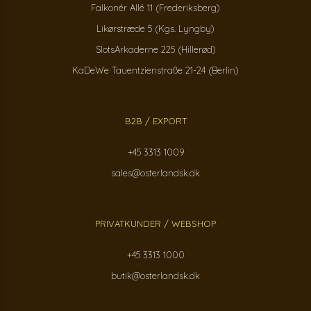
Falkonér Allé 11 (Frederiksberg)
Likørstræde 5 (Kgs. Lyngby)
SlotsArkaderne 225 (Hillerød)
KaDeWe Tauentzienstraße 21-24 (Berlin)
B2B / EXPORT
+45 3313 1009
sales@osterlandsk.dk
PRIVATKUNDER / WEBSHOP
+45 3313 1000
butik@osterlandsk.dk