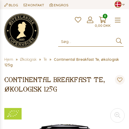
BLOG
KONTAKT
ENGROS
0
Me
0,00
DKK
Hjem
Økologisk
Te
Continental Breakfast Te, økologisk
125g
Continental Breakfast Te,
økologisk 125g