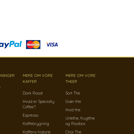
NINGER
MERE OM VORE
MERE OM VORE
KAFFER
THEER
e
Dark Roast
Sort The
Hvad er Specialty
Grøn the
Coffee?
Hvid the
Espresso
Urtethe, frugtthe
Kaffebrygning
og Rooibos
Kaffens historie
Chai The