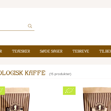
r
Teæsker
Søde sager
Tebreve
Tilbe
logisk kaffe
(15 produkter)