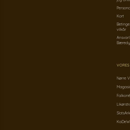
Persond
Kort
Betinge
vilkår
Ansvarl
Bæredy
VORES
Nørre V
Magasin
Falkoné
Likørst
SlotsAr
KaDeWe 