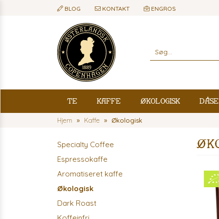
BLOG
KONTAKT
ENGROS
Te
Kaffe
Økologisk
Dåse
Hjem
Kaffe
Økologisk
Øko
Specialty Coffee
Espressokaffe
Aromatiseret kaffe
Økologisk
Dark Roast
Koffeinfri