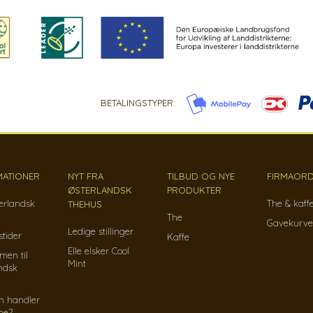
BETALINGSTYPER:
MATIONER
NYT FRA
TILBUD OG NYE
FIRMAORD
ØSTERLANDSK
PRODUKTER
erlandsk
The & kaff
THEHUS
The
Gavekurve
Ledige stillinger
tider
Kaffe
Elle elsker Cool
men til
Mint
ndsk
n handler
ine?