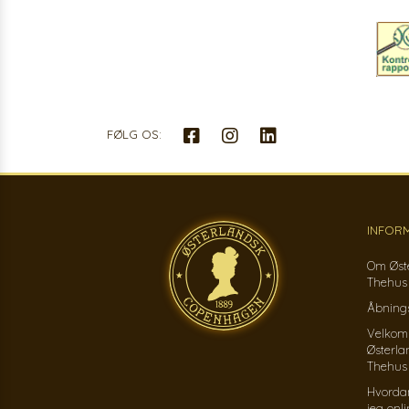
FØLG OS:
INFOR
Om Øst
Thehus
Åbnings
Velkom
Østerla
Thehus
Hvorda
jeg onl