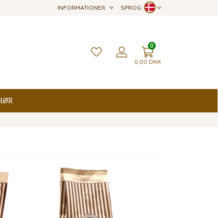
INFORMATIONER
SPROG:
0
0,00
DKK
hør