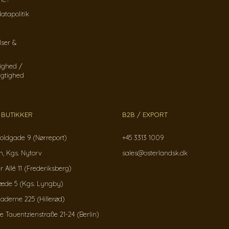
atapolitik
lser &
ighed /
gtighed
 BUTIKKER
B2B / EXPORT
oldgade 9 (Nørreport)
+45 3313 1009
, Kgs. Nytorv
sales@osterlandsk.dk
r Allé 11 (Frederiksberg)
ræde 5 (Kgs. Lyngby)
kaderne 225 (Hillerød)
Tauentzienstraße 21-24 (Berlin)