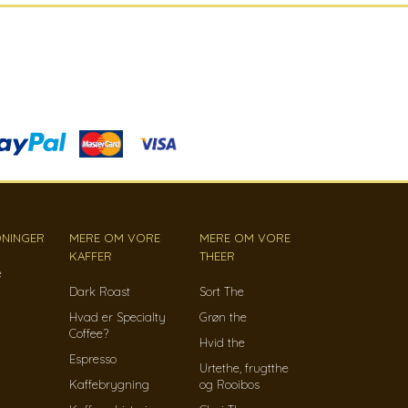
NINGER
MERE OM VORE
MERE OM VORE
KAFFER
THEER
e
Dark Roast
Sort The
Hvad er Specialty
Grøn the
Coffee?
Hvid the
Espresso
Urtethe, frugtthe
Kaffebrygning
og Rooibos