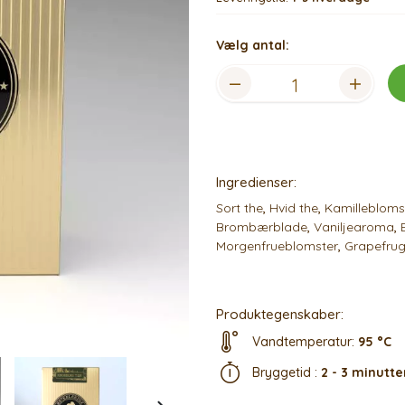
Vælg antal:
Ingredienser:
Sort the
,
Hvid the
,
Kamillebloms
Brombærblade
,
Vaniljearoma
,
Morgenfrueblomster
,
Grapefru
Produktegenskaber:
Vandtemperatur:
95 °C
Bryggetid :
2 - 3 minutte