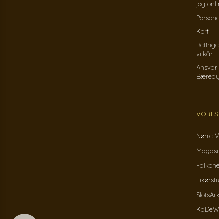
jeg onl
Persond
Kort
Betinge
vilkår
Ansvarl
Bæredy
VORES
Nørre V
Magasin
Falkoné
Likørst
SlotsAr
KaDeWe 