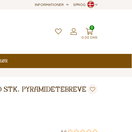
INFORMATIONER
SPROG:
0
0,00
DKK
hør
00 stk. pyramidetebreve
5,0