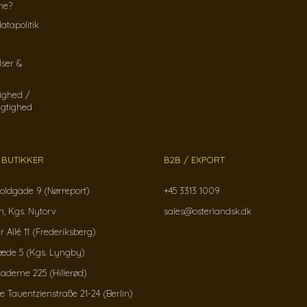
ine?
atapolitik
lser &
ighed /
gtighed
 BUTIKKER
B2B / EXPORT
oldgade 9 (Nørreport)
+45 3313 1009
, Kgs. Nytorv
sales@osterlandsk.dk
r Allé 11 (Frederiksberg)
ræde 5 (Kgs. Lyngby)
kaderne 225 (Hillerød)
Tauentzienstraße 21-24 (Berlin)