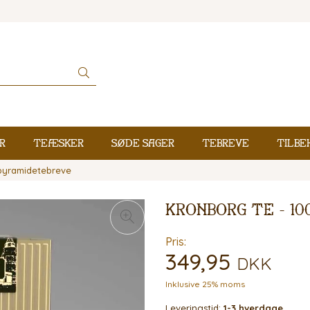
r
Teæsker
Søde sager
Tebreve
Tilbe
 pyramidetebreve
Kronborg Te - 1
Pris:
349,95
DKK
Inklusive 25% moms
Leveringstid:
1-3 hverdage