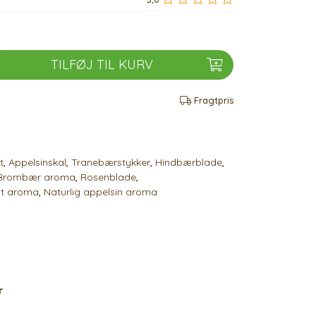
TILFØJ TIL KURV
Fragtpris
t
,
Appelsinskal
,
Tranebærstykker
,
Hindbærblade
,
Brombær aroma
,
Rosenblade
,
gt aroma
,
Naturlig appelsin aroma
r