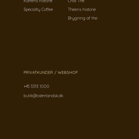
Kaffens historie
Chai The
Specialty Coffee
Theens historie
Brygning af the
PRIVATKUNDER / WEBSHOP
+45 3313 1000
butik@osterlandsk.dk