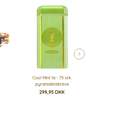
Cool Mint te - 75 stk.
Lady Grey
pyramidetebreve
pyr
299,95 DKK
2