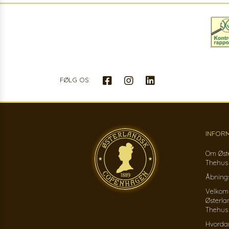
FØLG OS:
INFOR
Om Øst
Thehus
Åbnings
Velkom
Østerla
Thehus
Hvorda