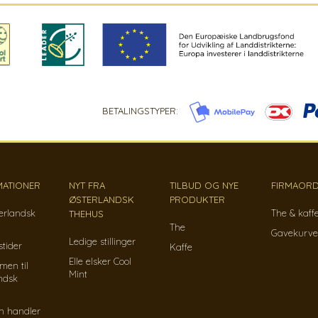
BETALINGSTYPER:
MATIONER
NYT FRA
TILBUD OG NYE
FIRMAORD
ØSTERLANDSK
PRODUKTER
erlandsk
The & kaff
THEHUS
The
Gavekurve
Ledige stillinger
tider
Kaffe
Elle elsker Cool
men til
Mint
ndsk
n handler