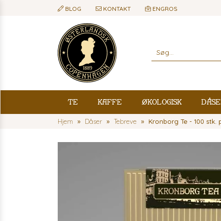
BLOG
KONTAKT
ENGROS
Te
Kaffe
Økologisk
Dåse
Hjem
Dåser
Tebreve
Kronborg Te - 100 stk.