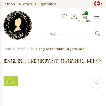
BLOG
KONTAKT
ENGROS
0
Me
0,00
DKK
Hjem
Dåser
Te
English Breakfast Organic, mini
English Breakfast Organic, mini