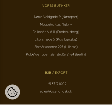
VORES BUTIKKER
Nørre Voldgade 9 (Nørreport)
Magasin, Kgs. Nytorv
Falkonér Allé 11 (Frederiksberg)
Likørstræde 5 (Kgs. Lyngby)
SlotsArkaderne 225 (Hillerød)
KaDeWe Tauentzienstraße 21-24 (Berlin)
B2B / EXPORT
+45 3313 1009
sales@osterlandsk.dk
PRIVATKUNDER / WEBSHOP