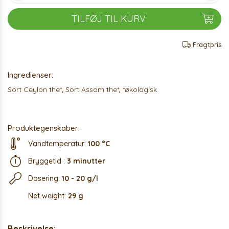
TILFØJ TIL KURV
Fragtpris
Ingredienser:
Sort Ceylon the*
,
Sort Assam the*
,
*økologisk
Produktegenskaber:
Vandtemperatur:
100 °C
Bryggetid :
3 minutter
Dosering:
10 - 20 g/l
Net weight:
29 g
Beskrivelse: