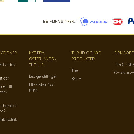
BETALINGSTYPER:
MATIONER
NYT FRA
TILBUD OG NYE
FIRMAORD
ØSTERLANDSK
PRODUKTER
erlandsk
The & kaff
THEHUS
The
Gavekurve
Ledige stillinger
tider
Kaffe
Elle elsker Cool
men til
Mint
ndsk
n handler
ine?
atapolitik