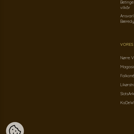
Betinge
vilkår
Ansvarl
Bæredy
VORES
Nørre V
Magasin
Falkoné
Likørst
SlotsAr
KaDeWe 