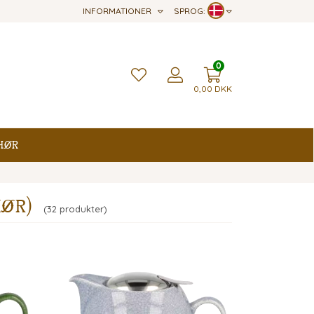
INFORMATIONER
SPROG:
0
0,00
DKK
hør
hør)
(32 produkter)