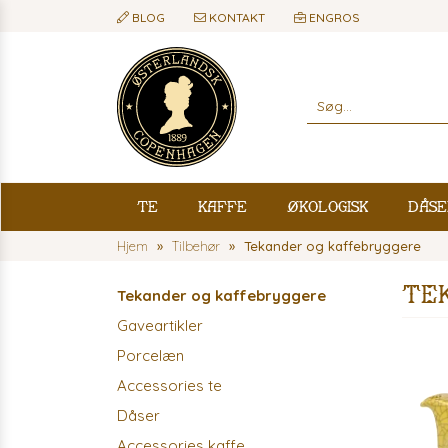
BLOG
KONTAKT
ENGROS
Te
Kaffe
Økologisk
Dåse
Hjem
Tilbehør
Tekander og kaffebryggere
Tek
Tekander og kaffebryggere
Gaveartikler
Porcelæn
Accessories te
Dåser
Accessories kaffe