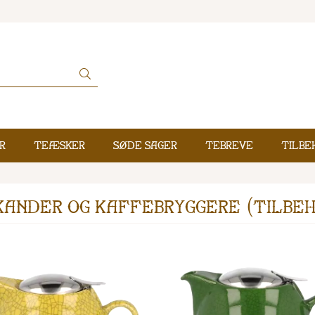
r
Teæsker
Søde sager
Tebreve
Tilbe
ander og kaffebryggere (tilbe