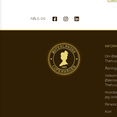
FØLG OS:
INFOR
Om Øst
Thehus
Åbnings
Velkom
Østerla
Thehus
Hvorda
jeg onl
Persond
Kort