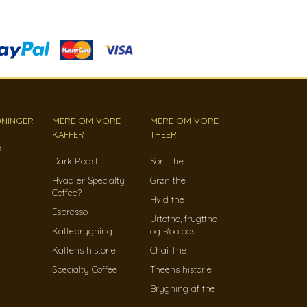
NINGER
MERE OM VORE
MERE OM VORE
KAFFER
THEER
e
Dark Roast
Sort The
Hvad er Specialty
Grøn the
Coffee?
Hvid the
Espresso
Urtethe, frugtthe
Kaffebrygning
og Rooibos
Kaffens historie
Chai The
Specialty Coffee
Theens historie
Brygning af the