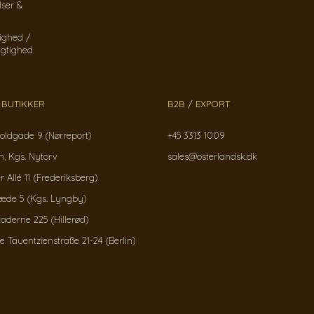
lser &
ighed /
gtighed
 BUTIKKER
B2B / EXPORT
oldgade 9 (Nørreport)
+45 3313 1009
, Kgs. Nytorv
sales@osterlandsk.dk
r Allé 11 (Frederiksberg)
ræde 5 (Kgs. Lyngby)
kaderne 225 (Hillerød)
Tauentzienstraße 21-24 (Berlin)