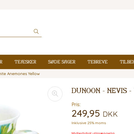
r
Teæsker
Søde sager
Tebreve
Tilbe
hite Anemones Yellow
Dunoon - Nevis 
Pris:
249,95
DKK
Inklusive 25% moms
Midlertidigt utilgængelig