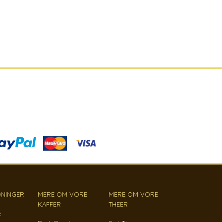
NINGER
MERE OM VORE
MERE OM VORE
KAFFER
THEER
e