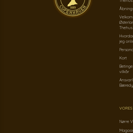
Thehus
Åbnings
Velkom
Østerla
Thehus
Hvorda
jeg onl
Persond
Kort
Betinge
vilkår
Ansvarl
Bæredy
VORES
Nørre V
Magasin