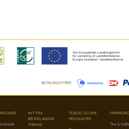
BETALINGSTYPER:
MATIONER
NYT FRA
TILBUD OG NYE
FIRMAORD
ØSTERLANDSK
PRODUKTER
erlandsk
The & kaff
THEHUS