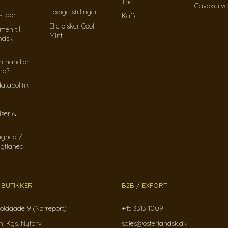
The
Gavekurve
Ledige stillinger
tider
Kaffe
Elle elsker Cool
men til
Mint
ndsk
n handler
ine?
atapolitik
lser &
ighed /
gtighed
 BUTIKKER
B2B / EXPORT
oldgade 9 (Nørreport)
+45 3313 1009
, Kgs. Nytorv
sales@osterlandsk.dk