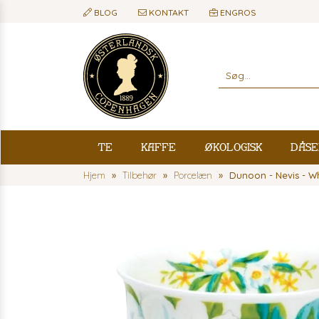
BLOG
KONTAKT
ENGROS
Te
Kaffe
Økologisk
Dåse
Hjem
Tilbehør
Porcelæn
Dunoon - Nevis - W