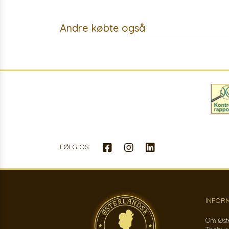
Andre købte også
FØLG OS:
INFOR
Om Øst