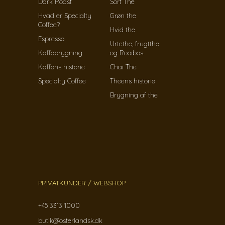
Dark Roast
Sort The
Hvad er Specialty
Grøn the
Coffee?
Hvid the
Espresso
Urtethe, frugtthe
Kaffebrygning
og Rooibos
Kaffens historie
Chai The
Specialty Coffee
Theens historie
Brygning af the
PRIVATKUNDER / WEBSHOP
+45 3313 1000
butik@osterlandsk.dk