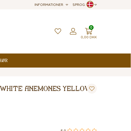
INFORMATIONER
SPROG:
0
0,00
DKK
hør
- White Anemones Yellow
5,0