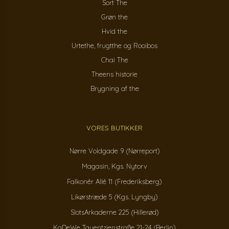
Sort The
Grøn the
Hvid the
Urtethe, frugtthe og Rooibos
Chai The
Theens historie
Brygning af the
VORES BUTIKKER
Nørre Voldgade 9 (Nørreport)
Magasin, Kgs. Nytorv
Falkonér Allé 11 (Frederiksberg)
Likørstræde 5 (Kgs. Lyngby)
SlotsArkaderne 225 (Hillerød)
KaDeWe Tauentzienstraße 21-24 (Berlin)