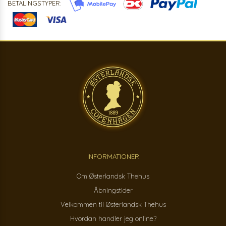
BETALINGSTYPER:
INFORMATIONER
Om Østerlandsk Thehus
Åbningstider
Velkommen til Østerlandsk Thehus
Hvordan handler jeg online?