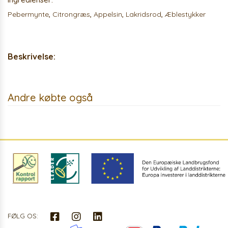
Pebermynte
,
Citrongræs
,
Appelsin
,
Lakridsrod
,
Æblestykker
Beskrivelse:
Andre købte også
FØLG OS: