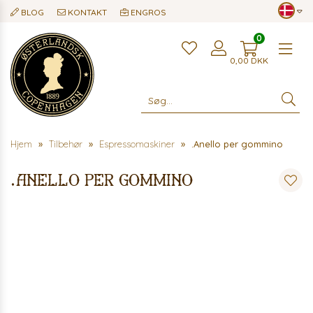
BLOG
KONTAKT
ENGROS
0
Me
0,00
DKK
Hjem
Tilbehør
Espressomaskiner
.Anello per gommino
.Anello per gommino