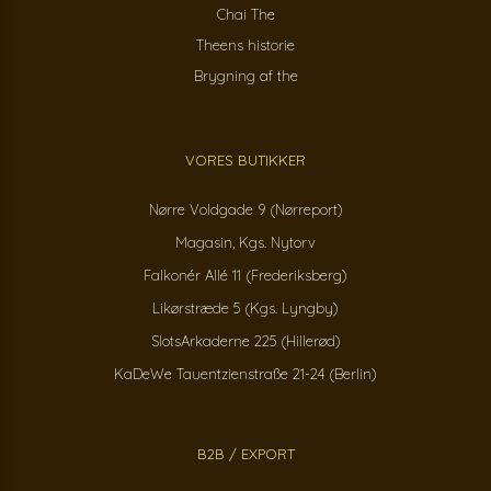
Chai The
Theens historie
Brygning af the
VORES BUTIKKER
Nørre Voldgade 9 (Nørreport)
Magasin, Kgs. Nytorv
Falkonér Allé 11 (Frederiksberg)
Likørstræde 5 (Kgs. Lyngby)
SlotsArkaderne 225 (Hillerød)
KaDeWe Tauentzienstraße 21-24 (Berlin)
B2B / EXPORT