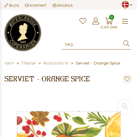
BLOG
KONTAKT
ENGROS
0
Me
0,00
DKK
Hjem
Tilbehør
Accessories te
Serviet - Orange Spice
Serviet - Orange Spice