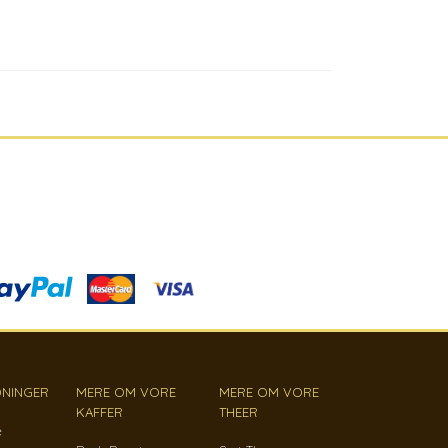
NINGER
MERE OM VORE
MERE OM VORE
KAFFER
THEER
e