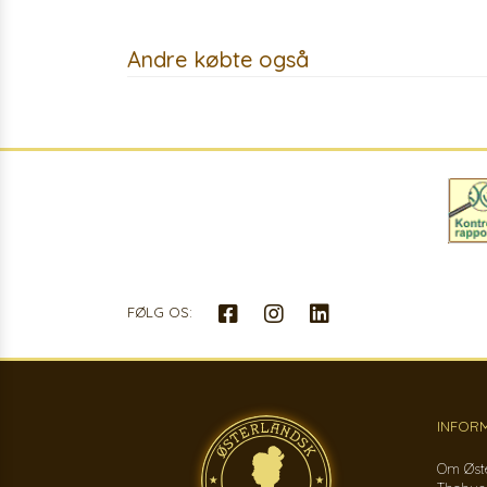
Andre købte også
FØLG OS:
INFOR
Om Øst