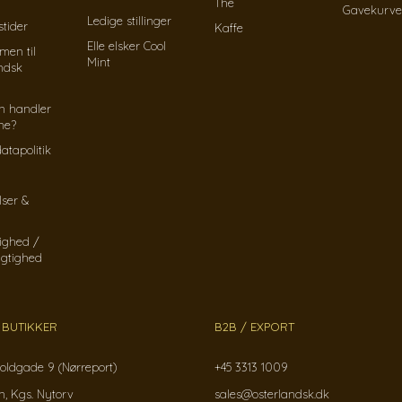
The
Gavekurve
Ledige stillinger
tider
Kaffe
Elle elsker Cool
men til
Mint
ndsk
n handler
ine?
atapolitik
lser &
ighed /
gtighed
 BUTIKKER
B2B / EXPORT
oldgade 9 (Nørreport)
+45 3313 1009
, Kgs. Nytorv
sales@osterlandsk.dk