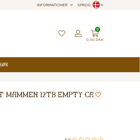
INFORMATIONER
SPROG:
0
0,00
DKK
hør
t Mammen 12TB Empty Can
5,0