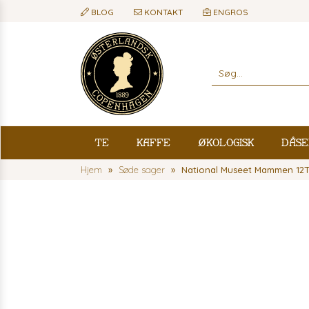
BLOG
KONTAKT
ENGROS
Te
Kaffe
Økologisk
Dåse
Hjem
Søde sager
National Museet Mammen 12