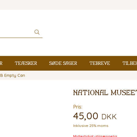
r
Teæsker
Søde sager
Tebreve
Tilbe
TB Empty Can
National Musee
Pris:
45,00
DKK
Inklusive 25% moms
Midlertidigt utilgængelig