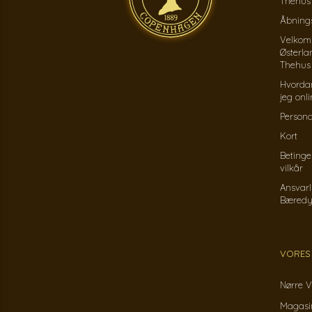
Thehus
Åbnings
Velkom
Østerla
Thehus
Hvorda
jeg onl
Persond
Kort
Betinge
vilkår
Ansvarl
Bæredy
VORES
Nørre V
Magasin