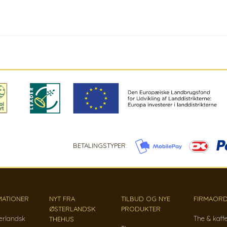
BETALINGSTYPER:
MATIONER
NYT FRA
TILBUD OG NYE
FIRMAORD
ØSTERLANDSK
PRODUKTER
erlandsk
The & kaff
THEHUS