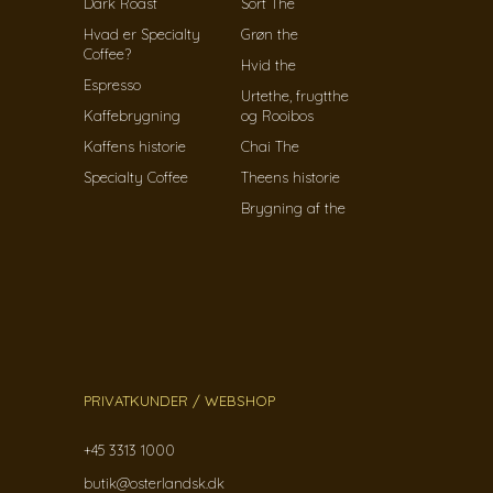
Dark Roast
Sort The
Hvad er Specialty
Grøn the
Coffee?
Hvid the
Espresso
Urtethe, frugtthe
Kaffebrygning
og Rooibos
Kaffens historie
Chai The
Specialty Coffee
Theens historie
Brygning af the
PRIVATKUNDER / WEBSHOP
+45 3313 1000
butik@osterlandsk.dk