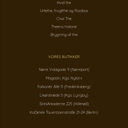
Hvid the
Urtethe, frugtthe og Rooibos
Chai The
Theens historie
Brygning af the
VORES BUTIKKER
Nørre Voldgade 9 (Nørreport)
Magasin, Kgs. Nytorv
Falkonér Allé 11 (Frederiksberg)
Likørstræde 5 (Kgs. Lyngby)
SlotsArkaderne 225 (Hillerød)
KaDeWe Tauentzienstraße 21-24 (Berlin)