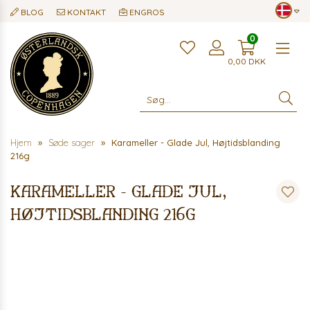
BLOG
KONTAKT
ENGROS
0
Me
0,00
DKK
Hjem
Søde sager
Karameller - Glade Jul, Højtidsblanding
216g
Karameller - Glade Jul,
Højtidsblanding 216g