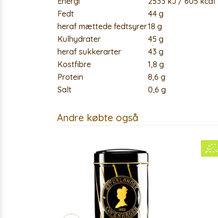
Energi
2533 kJ / 605 kcal
Fedt
44 g
heraf mættede fedtsyrer
18 g
Kulhydrater
45 g
heraf sukkerarter
43 g
Kostfibre
1,8 g
Protein
8,6 g
Salt
0,6 g
Andre købte også