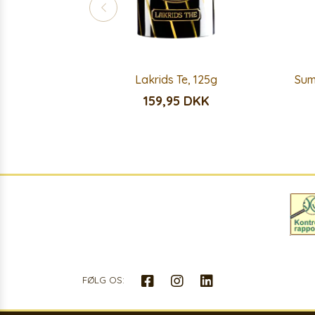
Lakrids Te, 125g
Sum
159,95 DKK
FØLG OS: