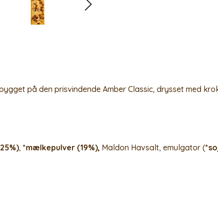
bygget på den prisvindende Amber Classic, drysset med kro
(25%)
,
*mælkepulver (19%),
Maldon Havsalt, emulgator (
*so