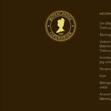
INFOR
Om Øst
Thehus
Åbnings
Velkom
Østerla
Thehus
Hvorda
jeg onl
Persond
Kort
Betinge
vilkår
Ansvarl
Bæredy