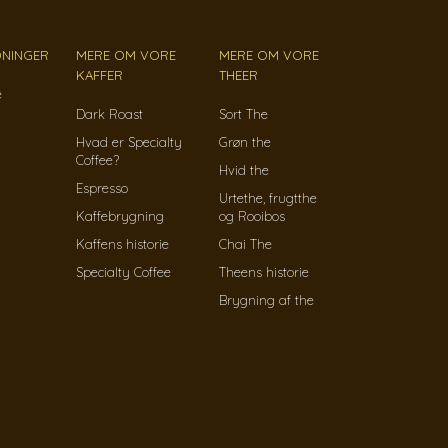
NINGER
MERE OM VORE
MERE OM VORE
KAFFER
THEER
e
Dark Roast
Sort The
Hvad er Specialty
Grøn the
Coffee?
Hvid the
Espresso
Urtethe, frugtthe
Kaffebrygning
og Rooibos
Kaffens historie
Chai The
Specialty Coffee
Theens historie
Brygning af the