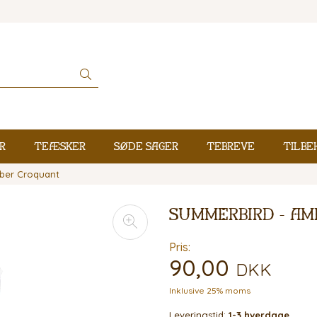
r
Teæsker
Søde sager
Tebreve
Tilbe
ber Croquant
Summerbird - A
Pris:
90,00
DKK
Inklusive 25% moms
Leveringstid:
1-3 hverdage