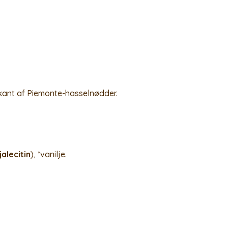
kant af Piemonte-hasselnødder.
jalecitin
), *vanilje.