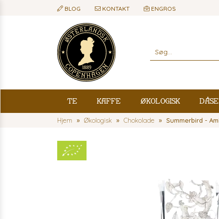
BLOG
KONTAKT
ENGROS
Te
Kaffe
Økologisk
Dåse
Hjem
Økologisk
Chokolade
Summerbird - Am