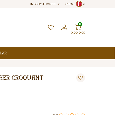
INFORMATIONER
SPROG:
0
0,00
DKK
hør
mber Croquant
5,0