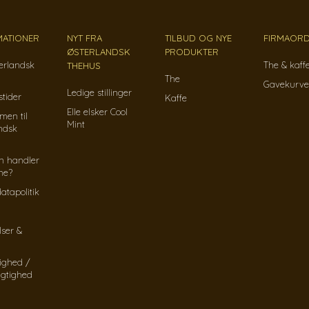
MATIONER
NYT FRA
TILBUD OG NYE
FIRMAORD
ØSTERLANDSK
PRODUKTER
erlandsk
The & kaff
THEHUS
The
Gavekurve
Ledige stillinger
tider
Kaffe
Elle elsker Cool
men til
Mint
ndsk
n handler
ine?
atapolitik
lser &
ighed /
gtighed