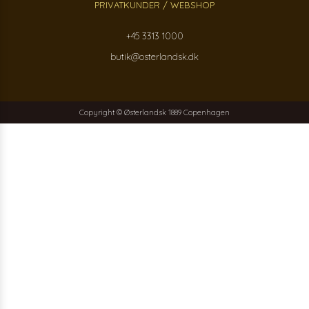
PRIVATKUNDER / WEBSHOP
+45 3313 1000
butik@osterlandsk.dk
Copyright © Østerlandsk 1889 Copenhagen