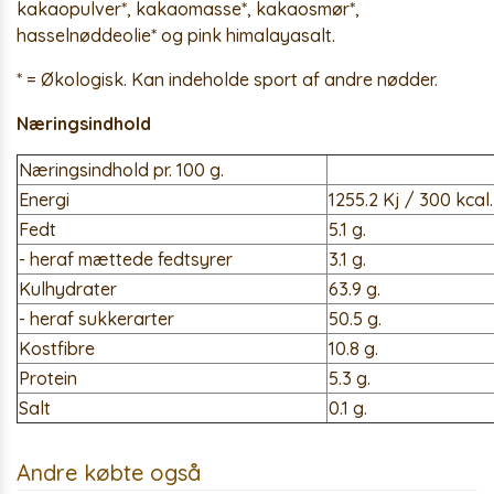
kakaopulver*, kakaomasse*, kakaosmør*,
hasselnøddeolie* og pink himalayasalt.
* = Økologisk. Kan indeholde sport af andre nødder.
Næringsindhold
Næringsindhold pr. 100 g.
Energi
1255.2 Kj / 300 kcal.
Fedt
5.1 g.
- heraf mættede fedtsyrer
3.1 g.
Kulhydrater
63.9 g.
- heraf sukkerarter
50.5 g.
Kostfibre
10.8 g.
Protein
5.3 g.
Salt
0.1 g.
Andre købte også