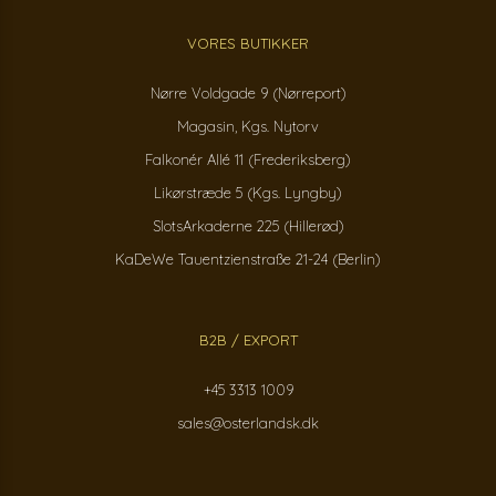
VORES BUTIKKER
Nørre Voldgade 9 (Nørreport)
Magasin, Kgs. Nytorv
Falkonér Allé 11 (Frederiksberg)
Likørstræde 5 (Kgs. Lyngby)
SlotsArkaderne 225 (Hillerød)
KaDeWe Tauentzienstraße 21-24 (Berlin)
B2B / EXPORT
+45 3313 1009
sales@osterlandsk.dk