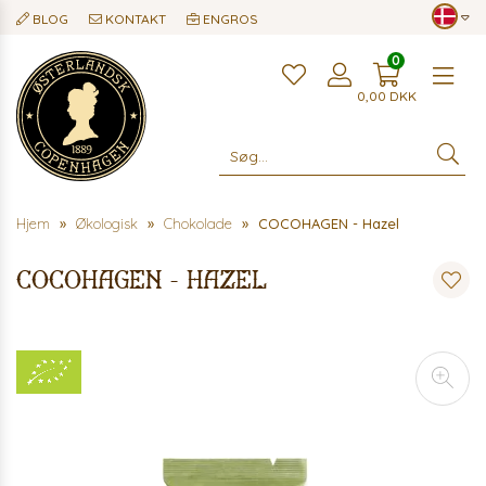
BLOG
KONTAKT
ENGROS
0
Me
0,00
DKK
Hjem
Økologisk
Chokolade
COCOHAGEN - Hazel
COCOHAGEN - Hazel