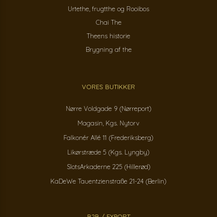
Urtethe, frugtthe og Rooibos
Chai The
Theens historie
Brygning af the
VORES BUTIKKER
Nørre Voldgade 9 (Nørreport)
Magasin, Kgs. Nytorv
Falkonér Allé 11 (Frederiksberg)
Likørstræde 5 (Kgs. Lyngby)
SlotsArkaderne 225 (Hillerød)
KaDeWe Tauentzienstraße 21-24 (Berlin)
B2B / EXPORT