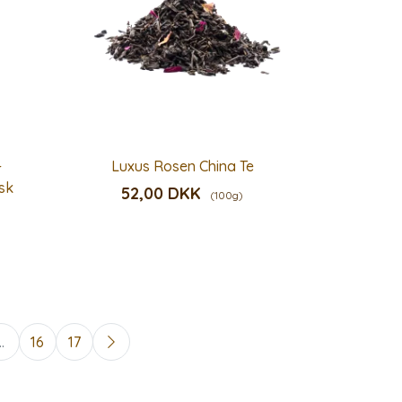
-
Luxus Rosen China Te
sk
52,00 DKK
(100g)
..
16
17