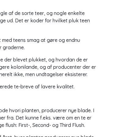
gle af de sorte teer, og nogle enkelte
ge ud. Det er koder for hvilket pluk teen
get med teens smag at gøre og endnu
r graderne.
de der blevet plukket, og hvordan de er
igere kolonilande, og af producenter der er
erelt ikke, men undtagelser eksisterer.
erede te-breve af lavere kvalitet.
ode hvori planten, producerer nye blade. I
mer fra. Det kunne f.eks. være om en te er
ige flush: First-, Second- og Third Flush.