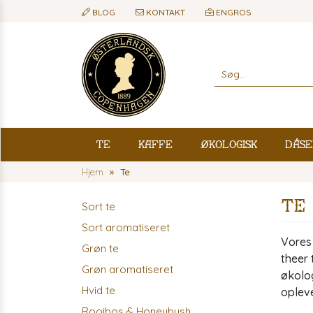
BLOG
KONTAKT
ENGROS
Te
Kaffe
Økologisk
Dåse
Hjem
Te
Te
Sort te
Sort aromatiseret
Vores 
Grøn te
theer 
Grøn aromatiseret
økolog
Hvid te
opleve
Rooibos & Honeybush