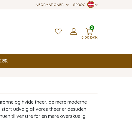
INFORMATIONER
SPROG:
0
0,00
DKK
hør
 grønne og hvide theer, de mere moderne
Et stort udvalg af vores theer er desuden
nuen til venstre for en mere overskuelig