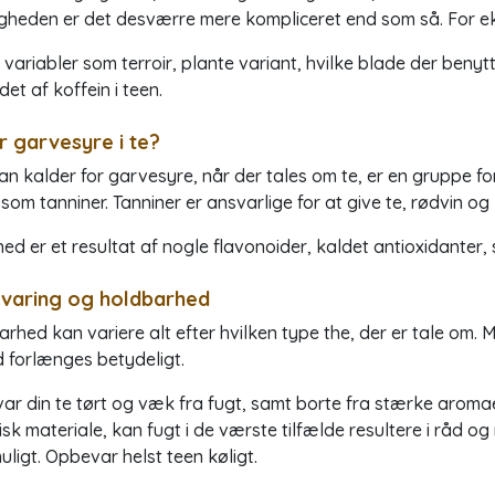
ligheden er det desværre mere kompliceret end som så. For 
 variabler som terroir, plante variant, hvilke blade der be
det af koffein i teen.
r garvesyre i te?
n kalder for garvesyre, når der tales om te, er en gruppe for
som tanniner. Tanniner er ansvarlige for at give te, rødvin og 
hed er et resultat af nogle flavonoider, kaldet antioxidanter,
varing og holdbarhed
rhed kan variere alt efter hvilken type the, der er tale om.
d forlænges betydeligt.
r din te tørt og væk fra fugt, samt borte fra stærke aromae
sk materiale, kan fugt i de værste tilfælde resultere i råd o
ligt. Opbevar helst teen køligt.