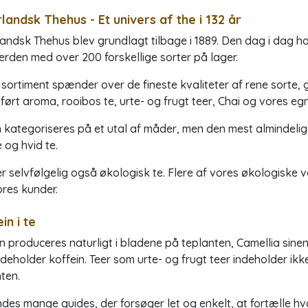
landsk Thehus - Et univers af the i 132 år
andsk Thehus blev grundlagt tilbage i 1889. Den dag i dag har
erden med over 200 forskellige sorter på lager.
sortiment spænder over de fineste kvaliteter af rene sorte
ilført aroma, rooibos te, urte- og frugt teer, Chai og vores eg
 kategoriseres på et utal af måder, men den mest almindelig
e og hvid te.
er selvfølgelig også økologisk te. Flere af vores økologiske
res kunder.
in i te
n produceres naturligt i bladene på teplanten,
Camellia sinen
ndeholder koffein. Teer som urte- og frugt teer indeholder ikk
ten.
ndes mange guides, der forsøger let og enkelt, at fortælle hv