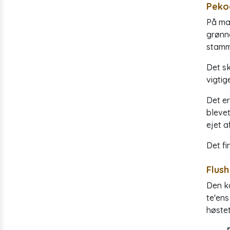
Peko
På man
grønne
stamme
Det sk
vigtig
Det er
blevet
ejet a
Det fi
Flush
Den ko
te'ens
høstet