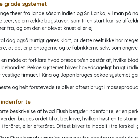
e grade systemet
ge theer fra lande såsom Indien og Sri Lanka, vil man på no
 teer, se en række bogstaver, som til en start kan se tilfældi
r fra, og om den er blevet knust eller ej.
al dog også hurtigt gøres klart, at dette reelt ikke har me
ere, at det er plantagerne og te fabrikkerne selv, som angive
 en måde at forklare hvad præcis te'en består af, hvilke bla
 behandlet. Pekoe systemet bliver hovedsageligt brugt i tidl
f vestlige firmaer. I Kina og Japan bruges pekoe systemet gen
neste og helt forstøvede te bliver oftest brugt i masseproduc
 indenfor te
rte beskrivelse af hvad Flush betyder indenfor te, er en peri
 verden bruges ordet til at beskrive, hvilken høst en te stam
 i foråret, eller efteråret. Oftest bliver te inddelt i tre forskell