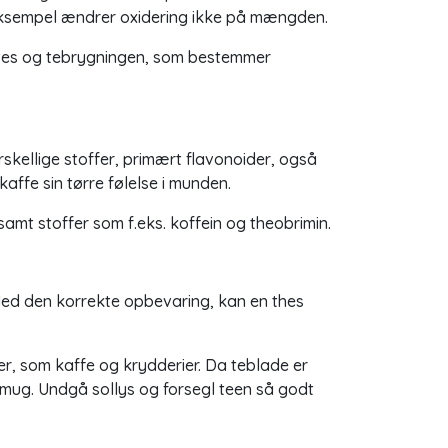
eksempel ændrer oxidering ikke på mængden.
nyttes og tebrygningen, som bestemmer
skellige stoffer, primært flavonoider, også
kaffe sin tørre følelse i munden.
 samt stoffer som f.eks. koffein og theobrimin.
 Med den korrekte opbevaring, kan en thes
r, som kaffe og krydderier. Da teblade er
g mug. Undgå sollys og forsegl teen så godt