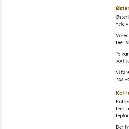
Øster
Østerl
hele v
Vores 
teer t
Te kan
sort t
Vi før
hos vo
Koffe
Koffei
teer i
teplan
Der fi