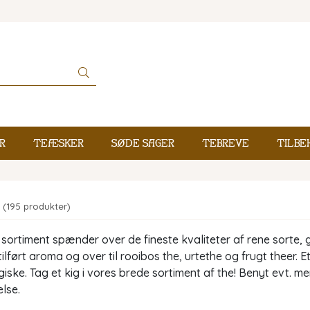
r
Teæsker
Søde sager
Tebreve
Tilbe
(195 produkter)
sortiment spænder over de fineste kvaliteter af rene sorte,
tilført aroma og over til rooibos the, urtethe og frugt theer. 
iske. Tag et kig i vores brede sortiment af the! Benyt evt. me
lse.