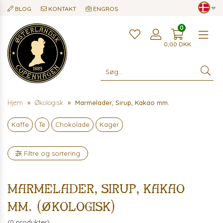
BLOG
KONTAKT
ENGROS
0
Me
0,00
DKK
Hjem
Økologisk
Marmelader, Sirup, Kakao mm.
Kaffe
Te
Chokolade
Kager
Filtre og sortering
Marmelader, Sirup, Kakao
mm. (Økologisk)
(0 produkter)