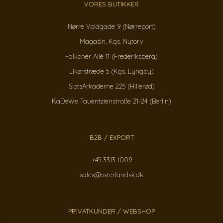
VORES BUTIKKER
Nørre Voldgade 9 (Nørreport)
Magasin, Kgs. Nytorv
Falkonér Allé 11 (Frederiksberg)
Likørstræde 5 (Kgs. Lyngby)
SlotsArkaderne 225 (Hillerød)
KaDeWe Tauentzienstraße 21-24 (Berlin)
B2B / EXPORT
+45 3313 1009
sales@osterlandsk.dk
PRIVATKUNDER / WEBSHOP