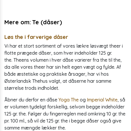
Mere om:
Te (dåser)
Løs the i farverige dåser
Vi har et stort sortiment af vores lækre løsvægt theer i
flotte prægede dåser, som hver indeholder 125 gr.
the. Theens volumen i hver dåse varierer fra the til the,
da alle vores theer har sin helt egen vægt og fylde. Af
både æstetiske og praktiske årsager, har vi hos
Østerlandsk Thehus valgt, at dåserne har samme
størrelse trods indholdet.
Åbner du derfor en dåse
Yoga The
og
Imperial White
, så
er volumen tydeligt forskellig, selvom begge indeholder
125 gr. the. Følger du fingerreglen med omkring 10 gr. the
pr. 100 ml., så vil de 125 gr. the i begge dåser også give
samme mængde lækker the.