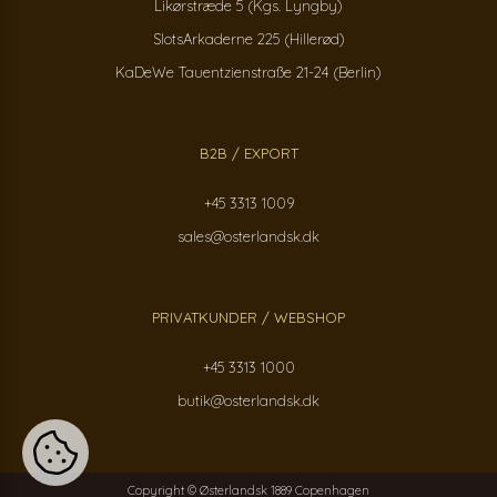
Likørstræde 5 (Kgs. Lyngby)
SlotsArkaderne 225 (Hillerød)
KaDeWe Tauentzienstraße 21-24 (Berlin)
B2B / EXPORT
+45 3313 1009
sales@osterlandsk.dk
PRIVATKUNDER / WEBSHOP
+45 3313 1000
butik@osterlandsk.dk
Copyright © Østerlandsk 1889 Copenhagen