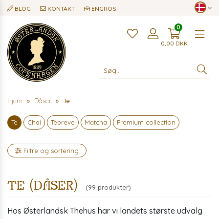
BLOG
KONTAKT
ENGROS
0
Me
0,00
DKK
Hjem
Dåser
Te
Te
Chai
Tebreve
Matcha
Premium collection
Filtre og sortering
Te (dåser)
(99 produkter)
Hos Østerlandsk Thehus har vi landets største udvalg