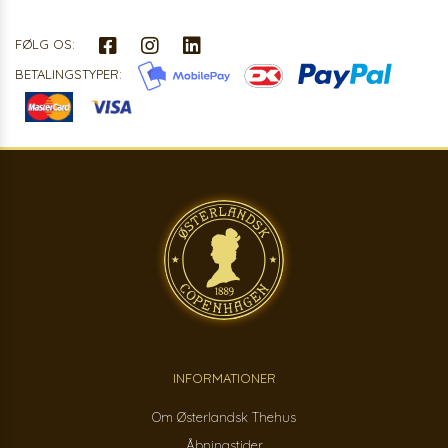
FØLG OS:
BETALINGSTYPER:
INFORMATIONER
Om Østerlandsk Thehus
Åbningstider