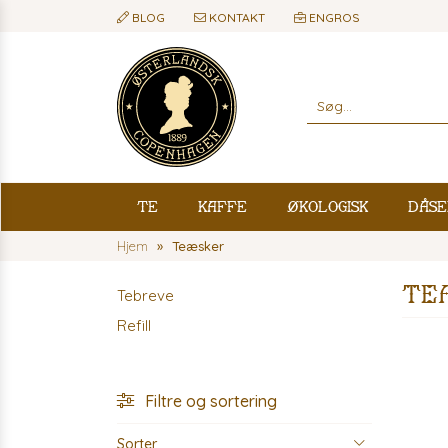
BLOG
KONTAKT
ENGROS
Te
Kaffe
Økologisk
Dåse
Hjem
Teæsker
Te
Tebreve
Refill
Filtre og sortering
Sorter