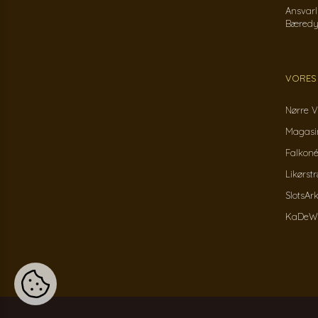
Ansvarl
Bæredy
VORES
Nørre V
Magasin
Falkoné
Likørst
SlotsAr
KaDeWe 