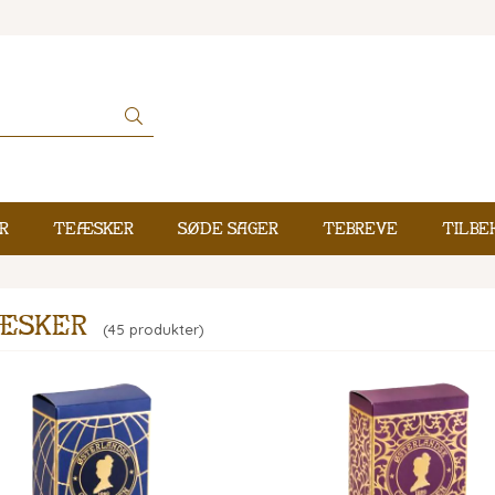
r
Teæsker
Søde sager
Tebreve
Tilbe
æsker
(45 produkter)