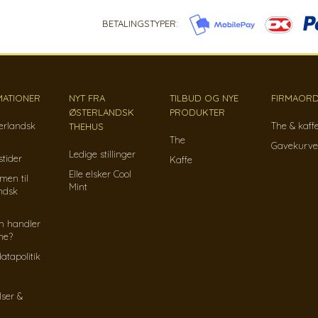
BETALINGSTYPER:
MATIONER
NYT FRA
TILBUD OG NYE
FIRMAORD
ØSTERLANDSK
PRODUKTER
erlandsk
The & kaff
THEHUS
The
Gavekurve
Ledige stillinger
tider
Kaffe
Elle elsker Cool
men til
Mint
ndsk
n handler
ine?
atapolitik
lser &