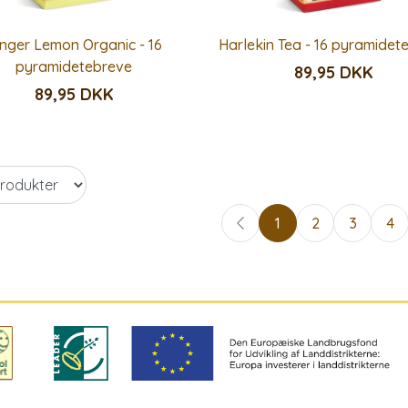
inger Lemon Organic - 16
Harlekin Tea - 16 pyramidet
pyramidetebreve
89,95 DKK
89,95 DKK
1
2
3
4