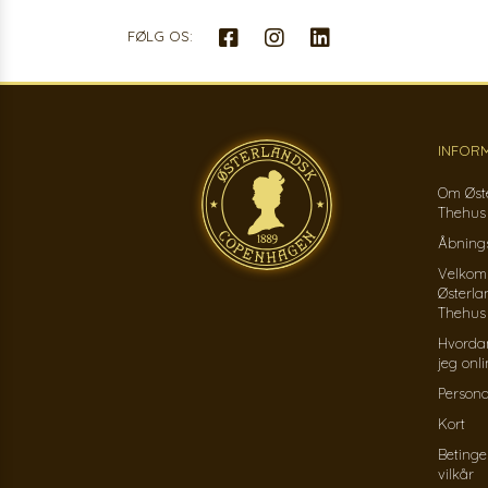
FØLG OS:
INFOR
Om Øst
Thehus
Åbnings
Velkom
Østerla
Thehus
Hvorda
jeg onl
Persond
Kort
Betinge
vilkår