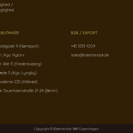
ighed /
gtighed
 BUTIKKER
B2B / EXPORT
oldgade 9 (Nørreport)
+45 3313 1009
, Kgs. Nytorv
sales@osterlandsk.dk
r Allé 11 (Frederiksberg)
ræde 5 (Kgs. Lyngby)
kaderne 225 (Hillerød)
Tauentzienstraße 21-24 (Berlin)
Copyright © Østerlandsk 1889 Copenhagen