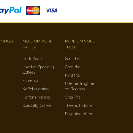
NINGER
MERE OM VORE
MERE OM VORE
KAFFER
THEER
e
Dark Roast
Sort The
Hvad er Specialty
Grøn the
Coffee?
Hvid the
Espresso
Urtethe, frugtthe
Kaffebrygning
og Rooibos
Kaffens historie
Chai The
Specialty Coffee
Theens historie
Brygning af the